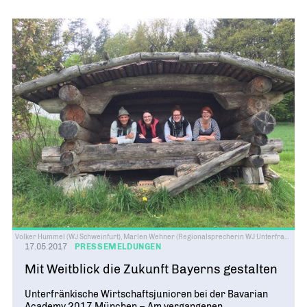
Volker Hummel (WJ Schweinfurt), Marlen Wehner (Regionalsprecherin WJ Unterfranken 2017), Katharina Welzenbach (WJ Main-Spessart) und Bernadette Köth (WJ Bad Kissingen)
17.05.2017
PRESSEMELDUNGEN
Mit Weitblick die Zukunft Bayerns gestalten
Unterfränkische Wirtschaftsjunioren bei der Bavarian
Academy 2017 München – Am vergangenen