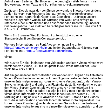
Aufruf einer Seite lädt Ihr Browser die benötigten Web Fonts in ihren
Browsercache, um Texte und Schriftarten korrekt anzuzeigen.
Zu diesem Zweck muss der von Ihnen verwendete Browser Verbindung
zu den Servern von Fonticons, Inc. aufnehmen. Hierdurch erlangt
Fonticons, Inc. Kenntnis darüber, dass über Ihre IP-Adresse unsere
Website aufgerufen wurde. Die Nutzung von Web Fonts erfolgt im
Interesse einer einheitlichen und ansprechenden Darstellung unserer
Online-Angebote. Dies stellt ein berechtigtes Interesse im Sinne von Art.
6 Abs. 1 lit. f DSGVO dar.
Wenn Ihr Browser Web Fonts nicht unterstützt, wird eine
Standardschrift von Ihrem Computer genutzt.
Weitere Informationen zu Font Awesome finden Sie unter
https://fontawesome.com/help
und in der Datenschutzerklärung von
Fonticons, Inc.:
https://fontawesome.com/privacy
.
Vimeo
Wir nutzen für die Einbindung von Videos den Anbieter Vimeo. Vimeo wird
betrieben von Vimeo, LLC mit Hauptsitz in 555 West 18th Street, New
York, New York 10011.
Auf einigen unserer Internetseiten verwenden wir Plugins des Anbieters
Vimeo. Wenn Sie die mit einem solchen Plugin versehenen Internetseiten
unserer Internetpräsenz aufrufen, wird eine Verbindung zu den Vimeo-
Servern hergestellt und dabei das Plugin dargestellt. Hierdurch wird an
den Vimeo-Server übermittelt, welche unserer Internetseiten Sie
besucht haben. Sind Sie dabei als Mitglied bei Vimeo eingeloggt, ordnet
Vimeo diese Information Ihrem persönlichen Benutzerkonto zu. Bei
Nutzung des Plugins wie z.B. Anklicken des Start-Buttons eines Videos
wird diese Information ebenfalls Ihrem Benutzerkonto zugeordnet. Sie
können diese Zuordnung verhindern, indem Sie sich vor der Nutzung
unserer Internetseite aus ihrem Vimeo-Benutzerkonto abmelden und die