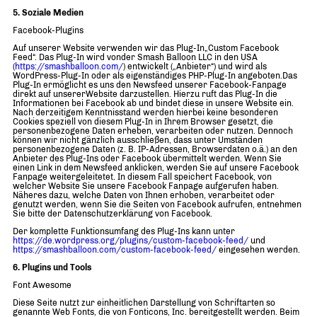
5. Soziale Medien
Facebook-Plugins
Auf unserer Website verwenden wir das Plug-In„Custom Facebook
Feed“. Das Plug-In wird vonder Smash Balloon LLC in den USA
(
https://smashballoon.com/
) entwickelt („Anbieter“) und wird als
WordPress-Plug-In oder als eigenständiges PHP-Plug-In angeboten.Das
Plug-In ermöglicht es uns den Newsfeed unserer Facebook-Fanpage
direkt auf unsererWebsite darzustellen. Hierzu ruft das Plug-In die
Informationen bei Facebook ab und bindet diese in unsere Website ein.
Nach derzeitigem Kenntnisstand werden hierbei keine besonderen
Cookies speziell von diesem Plug-In in Ihrem Browser gesetzt, die
personenbezogene Daten erheben, verarbeiten oder nutzen. Dennoch
können wir nicht gänzlich ausschließen, dass unter Umständen
personenbezogene Daten (z. B. IP-Adressen, Browserdaten o.ä.) an den
Anbieter des Plug-Ins oder Facebook übermittelt werden. Wenn Sie
einen Link in dem Newsfeed anklicken, werden Sie auf unsere Facebook
Fanpage weitergeleitetet. In diesem Fall speichert Facebook, von
welcher Website Sie unsere Facebook Fanpage aufgerufen haben.
Näheres dazu, welche Daten von Ihnen erhoben, verarbeitet oder
genutzt werden, wenn Sie die Seiten von Facebook aufrufen, entnehmen
Sie bitte der Datenschutzerklärung von Facebook.
Der komplette Funktionsumfang des Plug-Ins kann unter
https://de.wordpress.org/plugins/custom-facebook-feed/
und
https://smashballoon.com/custom-facebook-feed/
eingesehen werden.
6. Plugins und Tools
Font Awesome
Diese Seite nutzt zur einheitlichen Darstellung von Schriftarten so
genannte Web Fonts, die von Fonticons, Inc. bereitgestellt werden. Beim