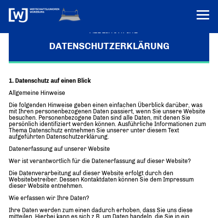
VEREINONLINE
DATENSCHUTZERKLÄRUNG
AKTUELLES
ÜBER UNS
1. Datenschutz auf einen Blick
Allgemeine Hinweise
Über uns
TERMINE
Die folgenden Hinweise geben einen einfachen Überblick darüber, was
WER WIR SIND & DER VORSITZ
mit Ihren personenbezogenen Daten passiert, wenn Sie unsere Website
PRESSEMELDUNGEN
besuchen. Personenbezogene Daten sind alle Daten, mit denen Sie
persönlich identifiziert werden können. Ausführliche Informationen zum
Über uns
Mitglieder
Thema Datenschutz entnehmen Sie unserer unter diesem Text
PROJEKTE
aufgeführten Datenschutzerklärung.
UNSER NETZWERK
Forum „Junge Wirtschaft“ – Mitgliedermagazin
Datenerfassung auf unserer Website
INFORMATIONEN
Mitglieder
Wer ist verantwortlich für die Datenerfassung auf dieser Website?
Ziele
Die Datenverarbeitung auf dieser Website erfolgt durch den
Senatoren
Websitebetreiber. Dessen Kontaktdaten können Sie dem Impressum
dieser Website entnehmen.
Imagefilm
Wie erfassen wir Ihre Daten?
Ihre Daten werden zum einen dadurch erhoben, dass Sie uns diese
Merchandising-Klamotten
mitteilen. Hierbei kann es sich z.B. um Daten handeln, die Sie in ein