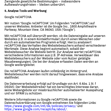
Zwingende gesetzliche Bestimmungen – insbesondere
Aufbewahrungsfristen – bleiben unberührt.
4. Analyse Tools und Werbung
Google reCAPTCHA
Wir nutzen “Google reCAPTCHA” (im Folgenden “reCAPTCHA”) auf
unseren Websites. Anbieter ist die Google Inc., 1600 Amphitheatre
Parkway, Mountain View, CA 94043, USA (“Google”).
Mit reCAPTCHA soll überprüft werden, ob die Dateneingabe auf unseren
Websites (z.B. in einem Kontaktformular) durch einen Menschen oder
durch ein automatisiertes Programm erfolgt. Hierzu analysiert
reCAPTCHA das Verhalten des Websitebesuchers anhand verschiedener
Merkmale. Diese Analyse beginnt automatisch, sobald der
Websitebesucher die Website betritt. Zur Analyse wertet reCAPTCHA
verschiedene Informationen aus (z.B. IP-Adresse, Verweildauer des
Websitebesuchers auf der Website oder vom Nutzer getätigte
Mausbewegungen). Die bei der Analyse erfassten Daten werden an
Google weitergeleitet.
Die reCAPTCHA-Analysen laufen vollständig im Hintergrund.
Websitebesucher werden nicht darauf hingewiesen, dass eine Analyse
stattfindet.
Die Datenverarbeitung erfolgt auf Grundlage von Art. 6 Abs. 1 lit. f
DSGVO. Der Websitebetreiber hat ein berechtigtes Interesse daran,
seine Webangebote vor missbräuchlicher automatisierter Ausspähung
und vor SPAM zu schützen.
Weitere Informationen zu Google reCAPTCHA sowie die
Datenschutzerklärung von Google entnehmen Sie folgenden Links:
https://www.google.com/intl/de/policies/privacy/
und
https://www.google.com/recaptcha/about/
.