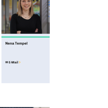
en: Wir haben uns
re Kommunikation und
r, die eigene Ideen
 wo sie Unterstützung finden.
ndet. Ein Jahr, in dem wir als
er macht.
Nena Tempel
✉ E-Mail