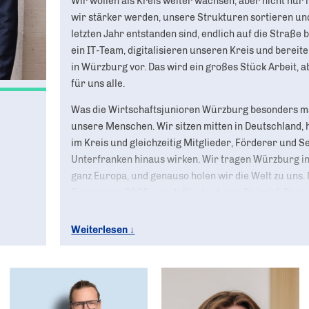
Wir wollen als Kreis weiter wachsen, aber nicht nur 
wir stärker werden, unsere Strukturen sortieren und 
letzten Jahr entstanden sind, endlich auf die Straße
ein IT-Team, digitalisieren unseren Kreis und berei
in Würzburg vor. Das wird ein großes Stück Arbeit, 
für uns alle.
Was die Wirtschaftsjunioren Würzburg besonders ma
unsere Menschen. Wir sitzen mitten in Deutschland, 
im Kreis und gleichzeitig Mitglieder, Förderer und S
Unterfranken hinaus wirken. Wir tragen Würzburg i
ganz Europa, und genauso holen wir die Welt zu uns.
Experience 2025 war dafür das beste Beispiel. Diese
hat gezeigt, wie viel Energie entsteht, wenn wir Gren
und uns als eine Gemeinschaft sehen.
Weiterlesen ↓
Mein Wunsch für 2026 ist simpel. Kommt vorbei. Sei
wenn ihr ein Projekt findet, das euch reizt, dann packt
nicht passt, genießt einfach das, was wir für euch auf 
willkommen, jeder Beitrag zählt.