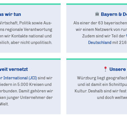
s wir tun
Bayern & D
irtschaft, Politik sowie Aus-
Als einer der 63 bayerische
uns regionale Verantwortung
wir einem Netzwerk von run
fen wir Kontakte national und
Zudem sind wir Teil der
ilich, aber nicht unpolitisch.
Deutschland
mit 216
eit vernetzt
Unsere
 International (JCI)
sind wir
Würzburg liegt geografisch
iedern in 5.000 Kreisen und
und ist damit ein Schnittp
erbunden. Damit gehören wir
Kultur. Deshalb sind wir fest
ken junger Unternehmer der
und doch weltwe
Welt.