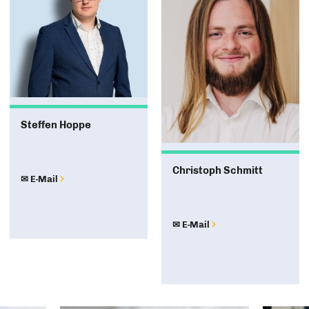
Am Ende des Jahres möchte ich, dass wir sagen könn
weiterentwickelt. Wir haben klarere Abläufe, besse
Strukturen, die allen helfen. Und wir haben Mitgliede
aufgreifen und selbst Events planen, weil sie wissen,
Ich freue mich auf ein Jahr, das uns fordert und verbi
Kreis zusammen vorangehen. Ein Jahr, das uns stärk
Steffen Hoppe
Packen wir’s an! [zam:voran]
Euer Vorstand 2026
Christoph Schmitt
✉ E-Mail
der Wirtschaftsjunioren Würzburg
✉ E-Mail