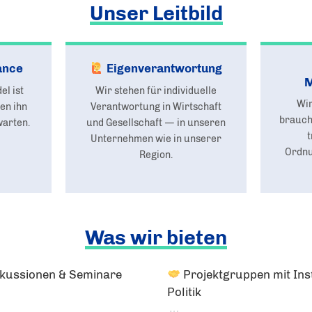
Unser Leitbild
ance
Eigenverantwortung
M
el ist
Wir stehen für individuelle
Wir
ten ihn
Verantwortung in Wirtschaft
braucht
warten.
und Gesellschaft — in unseren
t
Unternehmen wie in unserer
Ordnu
Region.
Was wir bieten
skussionen & Seminare
Projektgruppen mit Inst
Politik