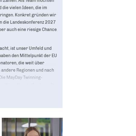
in Zahlen. Als Team möchten
die vielen Ideen, die im
 bringen. Konkret gründen wir
ten die Landeskonferenz 2027
aber auch eine riesige Chance
cht, ist unser Umfeld und
haben den Mittelpunkt der EU
enatoren, die weit über
n andere Regionen und nach
 Die MayDay Twinning-
r internationale Austausch
zen einfach mal ignorieren
d neugierig. Habt Spaß. Und
 mit an. Wenn es zeitlich
die Beine stellen. Alles ist