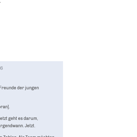
&
6
d Freunde der jungen
ran].
etzt geht es darum,
irgendwann. Jetzt.