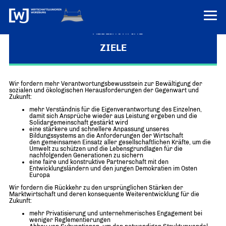
VEREINONLINE
ZIELE
AKTUELLES
ÜBER UNS
Wir fordern mehr Verantwortungsbewusstsein zur Bewältigung der
sozialen und ökologischen Herausforderungen der Gegenwart und
Zukunft:
Über uns
TERMINE
mehr Verständnis für die Eigenverantwortung des Einzelnen,
WER WIR SIND & DER VORSITZ
damit sich Ansprüche wieder aus Leistung ergeben und die
PRESSEMELDUNGEN
Solidargemeinschaft gestärkt wird
eine stärkere und schnellere Anpassung unseres
Über uns
Mitglieder
Bildungssystems an die Anforderungen der Wirtschaft
PROJEKTE
den gemeinsamen Einsatz aller gesellschaftlichen Kräfte, um die
UNSER NETZWERK
Umwelt zu schützen und die Lebensgrundlagen für die
Forum „Junge Wirtschaft“ – Mitgliedermagazin
nachfolgenden Generationen zu sichern
INFORMATIONEN
eine faire und konstruktive Partnerschaft mit den
Mitglieder
Entwicklungsländern und den jungen Demokratien im Osten
Europa
Ziele
Senatoren
Wir fordern die Rückkehr zu den ursprünglichen Stärken der
Marktwirtschaft und deren konsequente Weiterentwicklung für die
Imagefilm
Zukunft:
mehr Privatisierung und unternehmerisches Engagement bei
Merchandising-Klamotten
weniger Reglementierungen