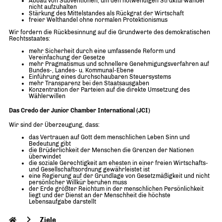
Abbau von Subventionen, um den notwendigen Strukturwandel
nicht aufzuhalten
Stärkung des Mittelstandes als Rückgrat der Wirtschaft
freier Welthandel ohne normalen Protektionismus
Wir fordern die Rückbesinnung auf die Grundwerte des demokratischen
Rechtsstaates:
mehr Sicherheit durch eine umfassende Reform und
Vereinfachung der Gesetze
mehr Pragmatismus und schnellere Genehmigungsverfahren auf
Bundes-, Landes- u. Kommunal-Ebene
Einführung eines durchschaubaren Steuersystems
mehr Transparenz bei den Staatsausgaben
Konzentration der Parteien auf die direkte Umsetzung des
Wählerwillen
Das Credo der Junior Chamber International (JCI)
Wir sind der Überzeugung, dass:
das Vertrauen auf Gott dem menschlichen Leben Sinn und
Bedeutung gibt
die Brüderlichkeit der Menschen die Grenzen der Nationen
überwindet
die soziale Gerechtigkeit am ehesten in einer freien Wirtschafts-
und Gesellschaftsordnung gewährleistet ist
eine Regierung auf der Grundlage von Gesetzmäßigkeit und nicht
persönlicher Willkür beruhen muss
der Erde größter Reichtum in der menschlichen Persönlichkeit
liegt und der Dienst an der Menschheit die höchste
Lebensaufgabe darstellt
Ziele