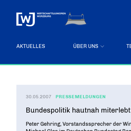
AKTUELLES
ÜBER UNS
T
Über uns
Ziele
WER WIR SIND & DER VORSITZ
Forum „Junge Wirtschaft“ – Mitgliedermagazin
30.05.2007
PRESSEMELDUNGEN
Mitglieder
Imagefilm
Bundespolitik hautnah miterlebt
UNSER NETZWERK
Peter Gehring, Vorstandssprecher der Wir
Senatoren