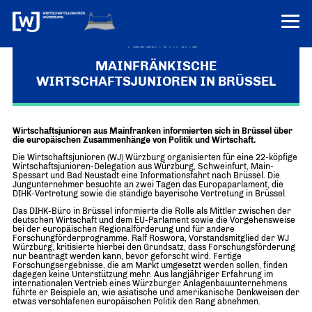
VEREINONLINE
MAINFRÄNKISCHE
WIRTSCHAFTSJUNIOREN IN BRÜSSEL
AKTUELLES
ÜBER UNS
Wirtschaftsjunioren aus Mainfranken informierten sich in Brüssel über
Über uns
TERMINE
die europäischen Zusammenhänge von Politik und Wirtschaft.
WER WIR SIND & DER VORSITZ
Die Wirtschaftsjunioren (WJ) Würzburg organisierten für eine 22-köpfige
PRESSEMELDUNGEN
Wirtschaftsjunioren-Delegation aus Würzburg, Schweinfurt, Main-
Spessart und Bad Neustadt eine Informationsfahrt nach Brüssel. Die
Über uns
Mitglieder
Jungunternehmer besuchte an zwei Tagen das Europaparlament, die
PROJEKTE
DIHK-Vertretung sowie die ständige bayerische Vertretung in Brüssel.
UNSER NETZWERK
Forum „Junge Wirtschaft“ – Mitgliedermagazin
Das DIHK-Büro in Brüssel informierte die Rolle als Mittler zwischen der
deutschen Wirtschaft und dem EU-Parlament sowie die Vorgehensweise
INFORMATIONEN
Mitglieder
bei der europäischen Regionalförderung und für andere
Forschungförderprogramme. Ralf Roswora, Vorstandsmitglied der WJ
Würzburg, kritisierte hierbei den Grundsatz, dass Forschungsförderung
Ziele
Senatoren
nur beantragt werden kann, bevor geforscht wird. Fertige
Forschungsergebnisse, die am Markt umgesetzt werden sollen, finden
dagegen keine Unterstützung mehr. Aus langjähriger Erfahrung im
Imagefilm
internationalen Vertrieb eines Würzburger Anlagenbauunternehmens
führte er Beispiele an, wie asiatische und amerikanische Denkweisen der
etwas verschlafenen europäischen Politik den Rang abnehmen.
Merchandising-Klamotten