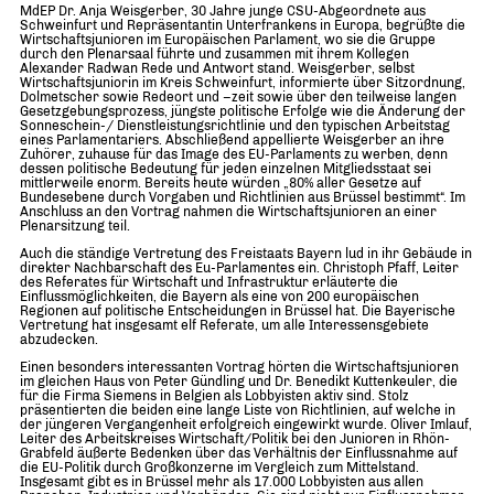
MdEP Dr. Anja Weisgerber, 30 Jahre junge CSU-Abgeordnete aus
Schweinfurt und Repräsentantin Unterfrankens in Europa, begrüßte die
Wirtschaftsjunioren im Europäischen Parlament, wo sie die Gruppe
durch den Plenarsaal führte und zusammen mit ihrem Kollegen
Alexander Radwan Rede und Antwort stand. Weisgerber, selbst
Wirtschaftsjuniorin im Kreis Schweinfurt, informierte über Sitzordnung,
Dolmetscher sowie Redeort und –zeit sowie über den teilweise langen
Gesetzgebungsprozess, jüngste politische Erfolge wie die Änderung der
Sonneschein-/ Dienstleistungsrichtlinie und den typischen Arbeitstag
eines Parlamentariers. Abschließend appellierte Weisgerber an ihre
Zuhörer, zuhause für das Image des EU-Parlaments zu werben, denn
dessen politische Bedeutung für jeden einzelnen Mitgliedsstaat sei
mittlerweile enorm. Bereits heute würden „80% aller Gesetze auf
Bundesebene durch Vorgaben und Richtlinien aus Brüssel bestimmt“. Im
Anschluss an den Vortrag nahmen die Wirtschaftsjunioren an einer
Plenarsitzung teil.
Auch die ständige Vertretung des Freistaats Bayern lud in ihr Gebäude in
direkter Nachbarschaft des Eu-Parlamentes ein. Christoph Pfaff, Leiter
des Referates für Wirtschaft und Infrastruktur erläuterte die
Einflussmöglichkeiten, die Bayern als eine von 200 europäischen
Regionen auf politische Entscheidungen in Brüssel hat. Die Bayerische
Vertretung hat insgesamt elf Referate, um alle Interessensgebiete
abzudecken.
Einen besonders interessanten Vortrag hörten die Wirtschaftsjunioren
im gleichen Haus von Peter Gündling und Dr. Benedikt Kuttenkeuler, die
für die Firma Siemens in Belgien als Lobbyisten aktiv sind. Stolz
präsentierten die beiden eine lange Liste von Richtlinien, auf welche in
der jüngeren Vergangenheit erfolgreich eingewirkt wurde. Oliver Imlauf,
Leiter des Arbeitskreises Wirtschaft/Politik bei den Junioren in Rhön-
Grabfeld äußerte Bedenken über das Verhältnis der Einflussnahme auf
die EU-Politik durch Großkonzerne im Vergleich zum Mittelstand.
Insgesamt gibt es in Brüssel mehr als 17.000 Lobbyisten aus allen