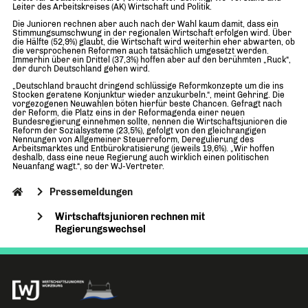
Leiter des Arbeitskreises (AK) Wirtschaft und Politik.
Die Junioren rechnen aber auch nach der Wahl kaum damit, dass ein
Stimmungsumschwung in der regionalen Wirtschaft erfolgen wird. Über
die Hälfte (52,9%) glaubt, die Wirtschaft wird weiterhin eher abwarten, ob
die versprochenen Reformen auch tatsächlich umgesetzt werden.
Immerhin über ein Drittel (37,3%) hoffen aber auf den berühmten „Ruck“,
der durch Deutschland gehen wird.
„Deutschland braucht dringend schlüssige Reformkonzepte um die ins
Stocken geratene Konjunktur wieder anzukurbeln.“, meint Gehring. Die
vorgezogenen Neuwahlen böten hierfür beste Chancen. Gefragt nach
der Reform, die Platz eins in der Reformagenda einer neuen
Bundesregierung einnehmen sollte, nennen die Wirtschaftsjunioren die
Reform der Sozialsysteme (23,5%), gefolgt von den gleichrangigen
Nennungen von Allgemeiner Steuerreform, Deregulierung des
Arbeitsmarktes und Entbürokratisierung (jeweils 19,6%). „Wir hoffen
deshalb, dass eine neue Regierung auch wirklich einen politischen
Neuanfang wagt.“, so der WJ-Vertreter.
Pressemeldungen
Wirtschaftsjunioren rechnen mit
Regierungswechsel