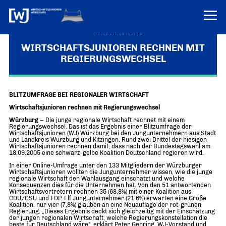
VEREINONLINE
WIRTSCHAFTSJUNIOREN RECHNEN MIT
REGIERUNGSWECHSEL
AKTUELLES
ÜBER UNS
BLITZUMFRAGE BEI REGIONALER WIRTSCHAFT
Über uns
TERMINE
Wirtschaftsjunioren rechnen mit Regierungswechsel
WER WIR SIND & DER VORSITZ
PRESSEMELDUNGEN
Würzburg
– Die junge regionale Wirtschaft rechnet mit einem
Regierungswechsel. Das ist das Ergebnis einer Blitzumfrage der
Über uns
Mitglieder
Wirtschaftsjunioren (WJ) Würzburg bei den Jungunternehmern aus Stadt
PROJEKTE
und Landkreis Würzburg und Kitzingen. Rund zwei Drittel der hiesigen
UNSER NETZWERK
Wirtschaftsjunioren rechnen damit, dass nach der Bundestagswahl am
Forum „Junge Wirtschaft“ – Mitgliedermagazin
18.09.2005 eine schwarz-gelbe Koalition Deutschland regieren wird.
INFORMATIONEN
Mitglieder
In einer Online-Umfrage unter den 133 Mitgliedern der Würzburger
Wirtschaftsjunioren wollten die Jungunternehmer wissen, wie die junge
regionale Wirtschaft den Wahlausgang einschätzt und welche
Ziele
Senatoren
Konsequenzen dies für die Unternehmen hat. Von den 51 antwortenden
Wirtschaftsvertretern rechnen 35 (68,8%) mit einer Koalition aus
CDU/CSU und FDP. Elf Jungunternehmer (21,6%) erwarten eine Große
Imagefilm
Koalition, nur vier (7,8%) glauben an eine Neuauflage der rot-grünen
Regierung. „Dieses Ergebnis deckt sich gleichzeitig mit der Einschätzung
der jungen regionalen Wirtschaft, welche Regierungskonstellation die
Merchandising-Klamotten
beste für Deutschland wäre“, erklärt Peter Gehring, WJ-Vorstand und