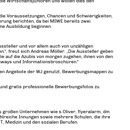
die Wirtschaftsjunioren und wollen dies den
 die Voraussetzungen, Chancen und Schwierigkeiten,
ahrung berichten, da bei MIWE bereits zwei
ine Ausbildung beginnen.
ssteller und vor allem auch von unzähligen
.“, freut sich Andreas Möller. „Die Aussteller geben
ie auf die Azubis von morgen zugehen, ihnen von den
eaways und Informationsbroschüren.“
ichen Angebote der WJ genutzt, Bewerbungsmappen zu
und gratis professionelle Bewerbungsfotos zu
u großen Unternehmen wie s.Oliver, flyeralarm, dm
hlreiche Innungen sowie mehrere Schulen, die ihre
T, Medizin und den sozialen Berufen.