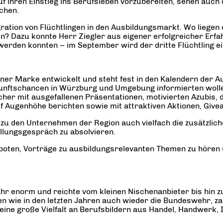
 ihren Einstieg ins Berufsleben vorzubereiten, sehen auch 
chen.
ation von Flüchtlingen in den Ausbildungsmarkt. Wo liegen
ren? Dazu konnte Herr Ziegler aus eigener erfolgreicher Erf
t werden konnten – im September wird der dritte Flüchtling e
er Marke entwickelt und steht fest in den Kalendern der Au
kunftschancen in Würzburg und Umgebung informierten wollen
her mit ausgefallenen Präsentationen, motivierten Azubis, d
f Augenhöhe berichten sowie mit attraktiven Aktionen, Giv
 zu den Unternehmen der Region auch vielfach die zusätzl
llungsgespräch zu absolvieren.
boten, Vorträge zu ausbildungsrelevanten Themen zu hören 
hr enorm und reichte vom kleinen Nischenanbieter bis hin z
 wie in den letzten Jahren auch wieder die Bundeswehr, za
ine große Vielfalt an Berufsbildern aus Handel, Handwerk, I