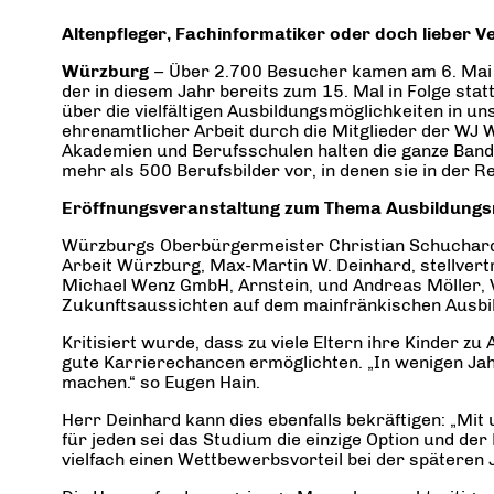
Altenpfleger, Fachinformatiker oder doch lieber V
Würzburg
– Über 2.700 Besucher kamen am 6. Mai 2
der in diesem Jahr bereits zum 15. Mal in Folge sta
über die vielfältigen Ausbildungsmöglichkeiten in u
ehrenamtlicher Arbeit durch die Mitglieder der WJ
Akademien und Berufsschulen halten die ganze Bandbr
mehr als 500 Berufsbilder vor, in denen sie in der R
Eröffnungsveranstaltung zum Thema Ausbildung
Würzburgs Oberbürgermeister Christian Schuchardt 
Arbeit Würzburg, Max-Martin W. Deinhard, stellver
Michael Wenz GmbH, Arnstein, und Andreas Möller, 
Zukunftsaussichten auf dem mainfränkischen Ausbi
Kritisiert wurde, dass zu viele Eltern ihre Kinder
gute Karrierechancen ermöglichten. „In wenigen Ja
machen.“ so Eugen Hain.
Herr Deinhard kann dies ebenfalls bekräftigen: „Mit 
für jeden sei das Studium die einzige Option und de
vielfach einen Wettbewerbsvorteil bei der späteren