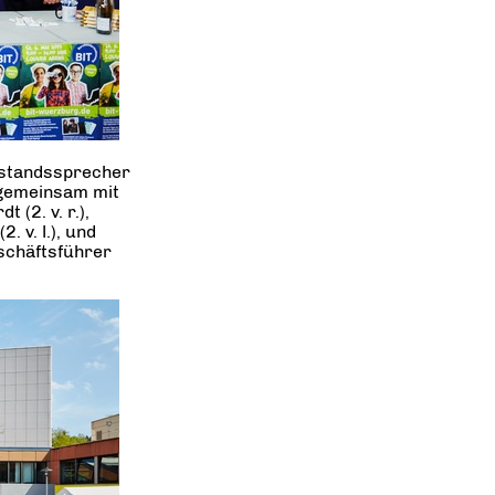
orstandssprecher
.) gemeinsam mit
(2. v. r.),
 v. l.), und
schäftsführer