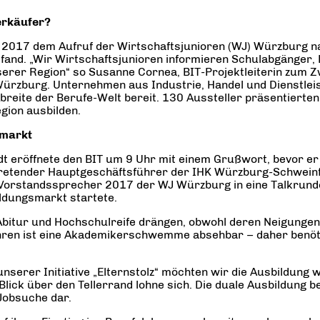
erkäufer?
017 dem Aufruf der Wirtschaftsjunioren (WJ) Würzburg na
ttfand. „Wir Wirtschaftsjunioren informieren Schulabgänger
nserer Region“ so Susanne Cornea, BIT-Projektleiterin zum Z
 Würzburg. Unternehmen aus Industrie, Handel und Dienstle
eite der Berufe-Welt bereit. 130 Aussteller präsentierten s
egion ausbilden.
smarkt
eröffnete den BIT um 9 Uhr mit einem Grußwort, bevor er 
tretender Hauptgeschäftsführer der IHK Würzburg-Schweinfu
Vorstandssprecher 2017 der WJ Würzburg in eine Talkrunde 
ldungsmarkt startete.
 zu Abitur und Hochschulreife drängen, obwohl deren Neigun
hren ist eine Akademikerschwemme absehbar – daher benötig
unserer Initiative „Elternstolz“ möchten wir die Ausbildung
r Blick über den Tellerrand lohne sich. Die duale Ausbildung
 Jobsuche dar.