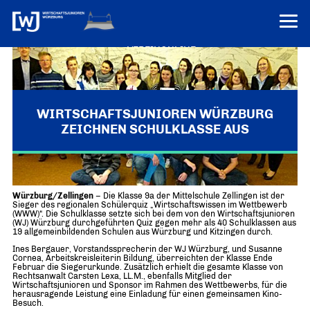
VEREINONLINE
AKTUELLES
ÜBER UNS
WIRTSCHAFTSJUNIOREN WÜRZBURG
ZEICHNEN SCHULKLASSE AUS
Über uns
TERMINE
WER WIR SIND & DER VORSITZ
PRESSEMELDUNGEN
Wirtschaftswissen in die Schulen bringen
Über uns
Mitglieder
PROJEKTE
Würzburg/Zellingen
– Die Klasse 9a der Mittelschule Zellingen ist der
UNSER NETZWERK
Sieger des regionalen Schülerquiz „Wirtschaftswissen im Wettbewerb
Forum „Junge Wirtschaft“ – Mitgliedermagazin
(WWW)“. Die Schulklasse setzte sich bei dem von den Wirtschaftsjunioren
INFORMATIONEN
(WJ) Würzburg durchgeführten Quiz gegen mehr als 40 Schulklassen aus
Mitglieder
19 allgemeinbildenden Schulen aus Würzburg und Kitzingen durch.
Ziele
Ines Bergauer, Vorstandssprecherin der WJ Würzburg, und Susanne
Senatoren
Cornea, Arbeitskreisleiterin Bildung, überreichten der Klasse Ende
Februar die Siegerurkunde. Zusätzlich erhielt die gesamte Klasse von
Imagefilm
Rechtsanwalt Carsten Lexa, LL.M., ebenfalls Mitglied der
Wirtschaftsjunioren und Sponsor im Rahmen des Wettbewerbs, für die
herausragende Leistung eine Einladung für einen gemeinsamen Kino-
Merchandising-Klamotten
Besuch.