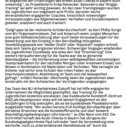
ist angesichts der Erfahrungen des ersten Azubi-Checks in Bayern auch
notwendig.", so Projektleiterin Erika Rienecker. Besonders das "Knigge-
Training" sei sehr wichtig gewesen. An den zwei Trainingstagen wurden
die Jugendlichen von insgesamt acht Profis, darunter sechs
ehrenamtlichen engagierter Coaches, hinsichtlich notwendiger
Voraussetzungen wie Allgemeinwissen, Verhalten und Sozialkompetenz
getestet, analysiert und auch trainiert.
"Zielgruppe ist der motivierte Schülerdurchschnitt", so Karl-Phillip Sorge
vom WJ-Organisationsteam. Ziel und Anspruch seien, jungen Menschen
eine gute Selbsteinschätzung aber auch beste Voraussetzungen für die
Bewerbung und den Einstieg in den Berufsalltag mitzugeben.
Teambildungsspiele wie "Heißer Draht" oder "Kippstuhl" zeigten schnell,
dass sich Teams gut ergänzen können. Schwieriger hingegen empfanden
die Jugendlichen Einzeltests, wie etwa den Test "Orientierung". Eine
weitere Herausforderung für die Teams war die so genannte
Abendaufgabe – die Vorbereitung einer selbstgewählten zehnminütigen
Teampräsentation für den nächsten Morgen unter kreativem Einsatz von
Wissen in Kombination mit Materialien und Techniken. "Mal versagte die
Stimme, mal verlor eine Schüler den roten Faden, es war
Improvisationstalent, Abstimmung im Team und viel Gelassenheit
gefragt.", erklärt Rienecker. Gleichzeitig seien die Jugendlichen aber
konstruktiv mit den Schwächen der Vortragenden umgegangen.
Das Team des WJ-Arbeitskreises Zukunft hat mit Hilfe engagierter
Unternehmen die Möglichkeit geschaffen, das Training für die
Jugendlichen kostenlos anzubieten. Das Süddeutsche Kunststoff-Zentrum
(SKZ) als Hauptsponsor etwa will mit seinem Engagement an den
letztjährigen Erfolg anknüpfen, als es die bundesbeste Physiklaborantin
ausgebildet hatte. "Wir wollen bereits früh künftige Berufsanfänger über
attraktive Branchen wie die Kunststoffbranche und über bessere
Beschäftigungsbedingungen informieren.", so Elke Nann vom SKZ. Die
Schirmherrschaft des Azubi-Checks in Bayern hat übrigens der
Bundestagsabgeordnete Paul Lehrieder "weil die Veranstaltung eine
wertvolle, nicht zu unterschätzende Dienstleistung ist". Auch die