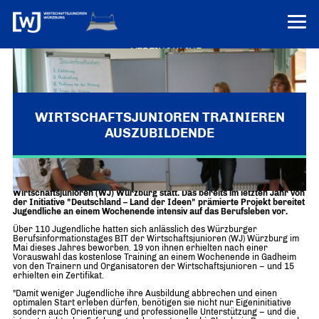
VEREINONLINE
AKTUELLES
ÜBER UNS
WIRTSCHAFTSJUNIOREN TRAINIEREN
AUSZUBILDENDE
Über uns
TERMINE
WER WIR SIND & DER VORSITZ
PRESSEMELDUNGEN
Der erste Azubi-Check in Bayern fand in Gadheim auf Initiative der
Über uns
Mitglieder
Wirtschaftsjunioren (WJ) Würzburg statt. Das bereits im letzten Jahr von
PROJEKTE
der Initiative "Deutschland – Land der Ideen" prämierte Projekt bereitet
UNSER NETZWERK
Jugendliche an einem Wochenende intensiv auf das Berufsleben vor.
Forum „Junge Wirtschaft“ – Mitgliedermagazin
INFORMATIONEN
Über 110 Jugendliche hatten sich anlässlich des Würzburger
Mitglieder
Berufsinformationstages BIT der Wirtschaftsjunioren (WJ) Würzburg im
Mai dieses Jahres beworben. 19 von ihnen erhielten nach einer
Ziele
Vorauswahl das kostenlose Training an einem Wochenende in Gadheim
Senatoren
von den Trainern und Organisatoren der Wirtschaftsjunioren – und 15
erhielten ein Zertifikat.
Imagefilm
"Damit weniger Jugendliche ihre Ausbildung abbrechen und einen
optimalen Start erleben dürfen, benötigen sie nicht nur Eigeninitiative
Merchandising-Klamotten
sondern auch Orientierung und professionelle Unterstützung – und die