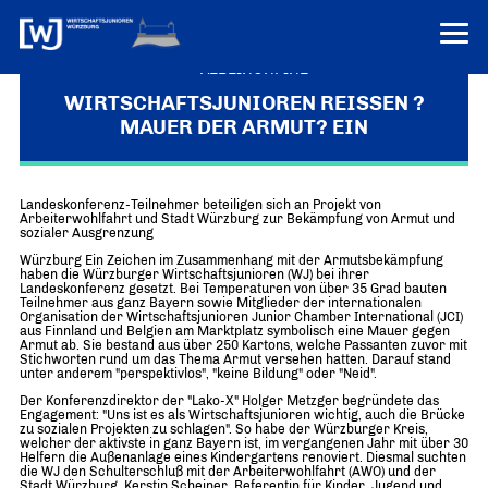
VEREINONLINE
WIRTSCHAFTSJUNIOREN REISSEN ?M
AUER DER ARMUT? EIN
AKTUELLES
ÜBER UNS
Landeskonferenz-Teilnehmer beteiligen sich an Projekt von
Über uns
TERMINE
Arbeiterwohlfahrt und Stadt Würzburg zur Bekämpfung von Armut und
sozialer Ausgrenzung
WER WIR SIND & DER VORSITZ
PRESSEMELDUNGEN
Würzburg Ein Zeichen im Zusammenhang mit der Armutsbekämpfung
haben die Würzburger Wirtschaftsjunioren (WJ) bei ihrer
Über uns
Mitglieder
Landeskonferenz gesetzt. Bei Temperaturen von über 35 Grad bauten
PROJEKTE
Teilnehmer aus ganz Bayern sowie Mitglieder der internationalen
UNSER NETZWERK
Organisation der Wirtschaftsjunioren Junior Chamber International (JCI)
Forum „Junge Wirtschaft“ – Mitgliedermagazin
aus Finnland und Belgien am Marktplatz symbolisch eine Mauer gegen
INFORMATIONEN
Armut ab. Sie bestand aus über 250 Kartons, welche Passanten zuvor mit
Mitglieder
Stichworten rund um das Thema Armut versehen hatten. Darauf stand
unter anderem "perspektivlos", "keine Bildung" oder "Neid".
Ziele
Senatoren
Der Konferenzdirektor der "Lako-X" Holger Metzger begründete das
Engagement: "Uns ist es als Wirtschaftsjunioren wichtig, auch die Brücke
zu sozialen Projekten zu schlagen". So habe der Würzburger Kreis,
Imagefilm
welcher der aktivste in ganz Bayern ist, im vergangenen Jahr mit über 30
Helfern die Außenanlage eines Kindergartens renoviert. Diesmal suchten
die WJ den Schulterschluß mit der Arbeiterwohlfahrt (AWO) und der
Merchandising-Klamotten
Stadt Würzburg. Kerstin Scheiner, Referentin für Kinder, Jugend und