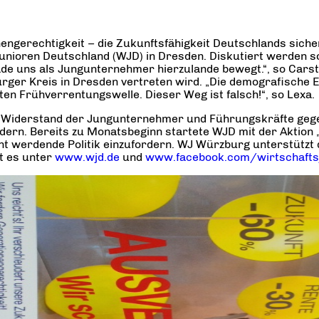
engerechtigkeit – die Zukunftsfähigkeit Deutschlands sic
ioren Deutschland (WJD) in Dresden. Diskutiert werden soll
rade uns als Jungunternehmer hierzulande bewegt.“, so Car
ger Kreis in Dresden vertreten wird. „Die demografische E
ten Frühverrentungswelle. Dieser Weg ist falsch!“, so Lexa.
 den Widerstand der Jungunternehmer und Führungskräfte geg
ordern. Bereits zu Monatsbeginn startete WJD mit der Aktion
ht werdende Politik einzufordern. WJ Würzburg unterstützt d
bt es unter
www.wjd.de
und
www.facebook.com/wirtschafts