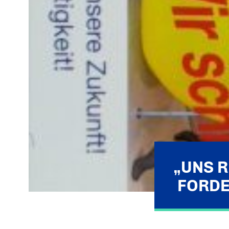
„UNS 
FORDE