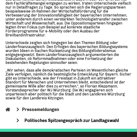
dem Fachkräftemangel entgegen zu wirken, traten Unterschiede vielfach
nur in Detailfragen zu Tage. So sprachen sich die Regierungsparteien
beispielsweise im Rahmen der Wirtschaftsförderung für die
Verbesserung der Innovationsfähigkeit der bayerischen Unternehmen,
unter anderem durch einen verstärkten Technologietransfer zwischen
Wirtschaft und Wissenschaft, aus. Die Oppositionsparteien hingegen
legten ihren Fokus zum Beispiel auf konkrete staatliche
Förderprogramme für e-Mobility oder den Ausbau der
Breitbandinfrastruktur.
Unterschiede zeigten sich hingegen bei den Themen Bildung oder
Länderfinanzausgleich: Den Erfolgen des bayerischen Bildungssystems
wurden Ideen in Sachen Rücksetzung des Bildungsföderalismus
entgegengesetzt. Beim Länderfinanzausgleich argumentierten die
Diskutanten, ob Reformmaßnahmen oder eine Fortsetzung der
bestehenden Regelungen sinnvoller seien.
„Wir sehen, dass alle demokratischen Parteien im Wesentlichen gleiche
Ziele verfolgen, nämlich die bestmögliche Entwicklung für Bayern. Sicher
gibt es Unterschiede, wie der Freistaat in Zukunft ein attraktiver
Standort für Menschen und Unternehmen bleibt, entscheidend ist der
gemeinsame Wille aller dies zu erreichen.“, so Florian Kleppmann,
Vorstandssprecher der WJ Würzburg. Die WJ engagieren sich
unparteiisch aber politisch für die Stadt und den Landkreis Würzburg
sowie für den Landkreis Kitzingen.
Pressemeldungen
Politisches Spitzengespräch zur Landtagswahl