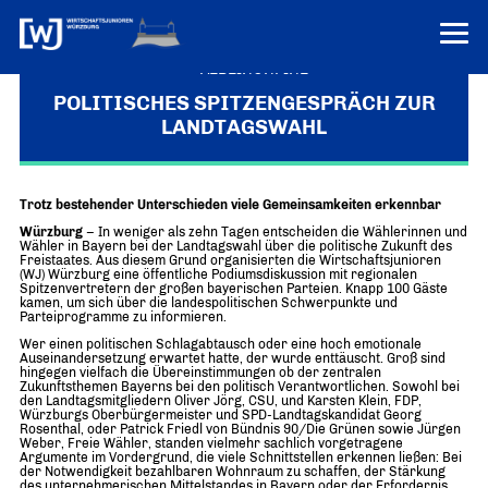
VEREINONLINE
POLITISCHES SPITZENGESPRÄCH ZUR
LANDTAGSWAHL
AKTUELLES
ÜBER UNS
Trotz bestehender Unterschieden viele Gemeinsamkeiten erkennbar
Über uns
TERMINE
Würzburg
– In weniger als zehn Tagen entscheiden die Wählerinnen und
WER WIR SIND & DER VORSITZ
Wähler in Bayern bei der Landtagswahl über die politische Zukunft des
PRESSEMELDUNGEN
Freistaates. Aus diesem Grund organisierten die Wirtschaftsjunioren
(WJ) Würzburg eine öffentliche Podiumsdiskussion mit regionalen
Über uns
Mitglieder
Spitzenvertretern der großen bayerischen Parteien. Knapp 100 Gäste
PROJEKTE
kamen, um sich über die landespolitischen Schwerpunkte und
UNSER NETZWERK
Parteiprogramme zu informieren.
Forum „Junge Wirtschaft“ – Mitgliedermagazin
Wer einen politischen Schlagabtausch oder eine hoch emotionale
INFORMATIONEN
Mitglieder
Auseinandersetzung erwartet hatte, der wurde enttäuscht. Groß sind
hingegen vielfach die Übereinstimmungen ob der zentralen
Zukunftsthemen Bayerns bei den politisch Verantwortlichen. Sowohl bei
Ziele
Senatoren
den Landtagsmitgliedern Oliver Jörg, CSU, und Karsten Klein, FDP,
Würzburgs Oberbürgermeister und SPD-Landtagskandidat Georg
Rosenthal, oder Patrick Friedl von Bündnis 90/Die Grünen sowie Jürgen
Imagefilm
Weber, Freie Wähler, standen vielmehr sachlich vorgetragene
Argumente im Vordergrund, die viele Schnittstellen erkennen ließen: Bei
der Notwendigkeit bezahlbaren Wohnraum zu schaffen, der Stärkung
Merchandising-Klamotten
des unternehmerischen Mittelstandes in Bayern oder der Erfordernis,