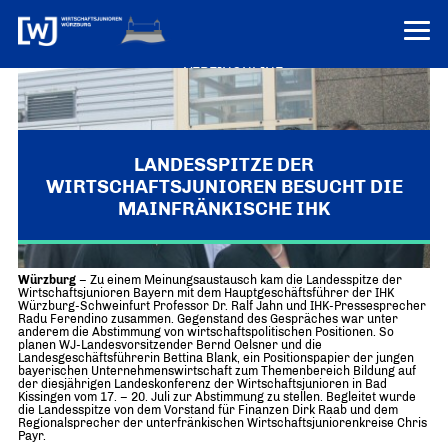
VEREINONLINE
AKTUELLES
ÜBER UNS
LANDESSPITZE DER
WIRTSCHAFTSJUNIOREN BESUCHT DIE
Über uns
TERMINE
MAINFRÄNKISCHE IHK
WER WIR SIND & DER VORSITZ
PRESSEMELDUNGEN
Über uns
Mitglieder
PROJEKTE
Würzburg
– Zu einem Meinungsaustausch kam die Landesspitze der
UNSER NETZWERK
Wirtschaftsjunioren Bayern mit dem Hauptgeschäftsführer der IHK
Forum „Junge Wirtschaft“ – Mitgliedermagazin
Würzburg-Schweinfurt Professor Dr. Ralf Jahn und IHK-Pressesprecher
INFORMATIONEN
Radu Ferendino zusammen. Gegenstand des Gespräches war unter
Mitglieder
anderem die Abstimmung von wirtschaftspolitischen Positionen. So
planen WJ-Landesvorsitzender Bernd Oelsner und die
Ziele
Landesgeschäftsführerin Bettina Blank, ein Positionspapier der jungen
Senatoren
bayerischen Unternehmenswirtschaft zum Themenbereich Bildung auf
der diesjährigen Landeskonferenz der Wirtschaftsjunioren in Bad
Imagefilm
Kissingen vom 17. – 20. Juli zur Abstimmung zu stellen. Begleitet wurde
die Landesspitze von dem Vorstand für Finanzen Dirk Raab und dem
Regionalsprecher der unterfränkischen Wirtschaftsjuniorenkreise Chris
Merchandising-Klamotten
Payr.