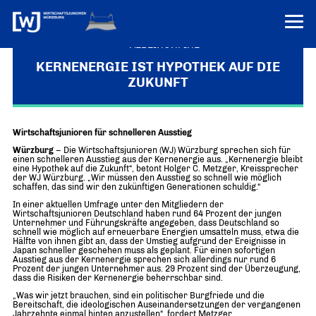
VEREINONLINE
KERNENERGIE IST HYPOTHEK AUF DIE
ZUKUNFT
AKTUELLES
ÜBER UNS
Wirtschaftsjunioren für schnelleren Ausstieg
Über uns
TERMINE
Würzburg
– Die Wirtschaftsjunioren (WJ) Würzburg sprechen sich für
WER WIR SIND & DER VORSITZ
einen schnelleren Ausstieg aus der Kernenergie aus. „Kernenergie bleibt
PRESSEMELDUNGEN
eine Hypothek auf die Zukunft“, betont Holger C. Metzger, Kreissprecher
der WJ Würzburg. „Wir müssen den Ausstieg so schnell wie möglich
Über uns
Mitglieder
schaffen, das sind wir den zukünftigen Generationen schuldig.“
PROJEKTE
UNSER NETZWERK
In einer aktuellen Umfrage unter den Mitgliedern der
Forum „Junge Wirtschaft“ – Mitgliedermagazin
Wirtschaftsjunioren Deutschland haben rund 64 Prozent der jungen
Unternehmer und Führungskräfte angegeben, dass Deutschland so
INFORMATIONEN
Mitglieder
schnell wie möglich auf erneuerbare Energien umsatteln muss, etwa die
Hälfte von ihnen gibt an, dass der Umstieg aufgrund der Ereignisse in
Japan schneller geschehen muss als geplant. Für einen sofortigen
Ziele
Senatoren
Ausstieg aus der Kernenergie sprechen sich allerdings nur rund 6
Prozent der jungen Unternehmer aus. 29 Prozent sind der Überzeugung,
dass die Risiken der Kernenergie beherrschbar sind.
Imagefilm
„Was wir jetzt brauchen, sind ein politischer Burgfriede und die
Bereitschaft, die ideologischen Auseinandersetzungen der vergangenen
Merchandising-Klamotten
Jahrzehnte einmal hinten anzustellen“, fordert Metzger.