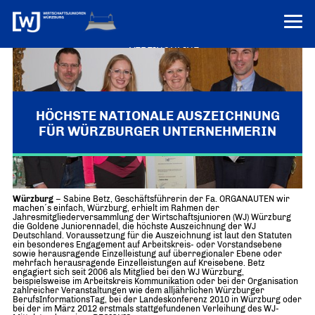
VEREINONLINE
AKTUELLES
ÜBER UNS
HÖCHSTE NATIONALE AUSZEICHNUNG
FÜR WÜRZBURGER UNTERNEHMERIN
Über uns
TERMINE
WER WIR SIND & DER VORSITZ
PRESSEMELDUNGEN
Wirtschaftsjunioren verleihen Goldene Juniorennadel
Über uns
Mitglieder
PROJEKTE
Würzburg
– Sabine Betz, Geschäftsführerin der Fa. ORGANAUTEN wir
UNSER NETZWERK
machen´s einfach, Würzburg, erhielt im Rahmen der
Forum „Junge Wirtschaft“ – Mitgliedermagazin
Jahresmitgliederversammlung der Wirtschaftsjunioren (WJ) Würzburg
INFORMATIONEN
die Goldene Juniorennadel, die höchste Auszeichnung der WJ
Mitglieder
Deutschland. Voraussetzung für die Auszeichnung ist laut den Statuten
ein besonderes Engagement auf Arbeitskreis- oder Vorstandsebene
Ziele
sowie herausragende Einzelleistung auf überregionaler Ebene oder
Senatoren
mehrfach herausragende Einzelleistungen auf Kreisebene. Betz
engagiert sich seit 2006 als Mitglied bei den WJ Würzburg,
Imagefilm
beispielsweise im Arbeitskreis Kommunikation oder bei der Organisation
zahlreicher Veranstaltungen wie dem alljährlichen Würzburger
BerufsInformationsTag, bei der Landeskonferenz 2010 in Würzburg oder
Merchandising-Klamotten
bei der im März 2012 erstmals stattgefundenen Verleihung des WJ-