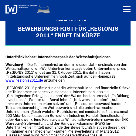
VEREINONLINE
BEWERBUNGSFRIST FÜR „REGIONIS
2011“ ENDET IN KÜRZE
AKTUELLES
ÜBER UNS
Unterfränkischer Unternehmerpreis der Wirtschaftsjunioren
Über uns
TERMINE
Würzburg
– Die Teilnahmefrist an dem in diesem Jahr erstmals von den
WER WIR SIND & DER VORSITZ
Wirtschaftsjunioren (WJ) Unterfranken ausgelobten Unternehmerpreis
PRESSEMELDUNGEN
„REGIONIS 2011“ endet am 31. Oktober 2011. Bis dahin haben
mittelständische Unternehmen noch Zeit, sich auf der Homepage
Über uns
Mitglieder
www.regionis2011.de
anzumelden.
PROJEKTE
UNSER NETZWERK
„REGIONIS 2011“ prämiert nicht die wirtschaftliche und finanzielle Stärke
Forum „Junge Wirtschaft“ – Mitgliedermagazin
der Teilnehmer, sondern vielmehr das Unternehmen, das die
„Strategischen Erfolgspositionen“ der WJ am besten umsetzt: „In Bildung
INFORMATIONEN
Mitglieder
investieren“, „Familie und Beruf leben“, „Netzwerke knüpfen“, „Auf
ehrbares Unternehmertum setzen“ und „Ressourcenbewusst handeln“.
Teilnahmeberechtigt am Wettbewerb sind alle unterfränkischen
Ziele
Senatoren
Unternehmen, gleich welcher Rechtsform, mit mindestens 5 bis maximal
500 Mitarbeitern aus den Bereichen Industrie, Handel, Dienstleistung
oder Handwerk. Eine Fachjury aus Wirtschaftsvertretern sowie der IHK
Imagefilm
Würzburg-Schweinfurt und der Handwerkskammer (HWK) für
Unterfranken ermittelt nach Ende der Bewerbungsfrist den Sieger, der
im Rahmen einer medienwirksamen Preisverleihung im März 2012
Merchandising-Klamotten
ausgezeichnet wird. Schirmherrin des Wettbewerbes ist