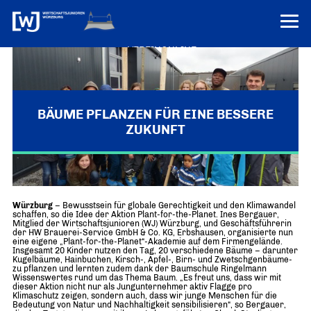
VEREINONLINE
AKTUELLES
ÜBER UNS
BÄUME PFLANZEN FÜR EINE BESSERE
ZUKUNFT
Über uns
TERMINE
WER WIR SIND & DER VORSITZ
PRESSEMELDUNGEN
WJ-Aktion „Plant-for-the-planet“ in Erbshausen
Über uns
Mitglieder
PROJEKTE
UNSER NETZWERK
Würzburg
– Bewusstsein für globale Gerechtigkeit und den Klimawandel
Forum „Junge Wirtschaft“ – Mitgliedermagazin
schaffen, so die Idee der Aktion Plant-for-the-Planet. Ines Bergauer,
INFORMATIONEN
Mitglied der Wirtschaftsjunioren (WJ) Würzburg, und Geschäftsführerin
Mitglieder
der HW Brauerei-Service GmbH & Co. KG, Erbshausen, organisierte nun
eine eigene „Plant-for-the-Planet“-Akademie auf dem Firmengelände.
Ziele
Insgesamt 20 Kinder nutzen den Tag, 20 verschiedene Bäume – darunter
Senatoren
Kugelbäume, Hainbuchen, Kirsch-, Apfel-, Birn- und Zwetschgenbäume-
zu pflanzen und lernten zudem dank der Baumschule Ringelmann
Imagefilm
Wissenswertes rund um das Thema Baum. „Es freut uns, dass wir mit
dieser Aktion nicht nur als Jungunternehmer aktiv Flagge pro
Klimaschutz zeigen, sondern auch, dass wir junge Menschen für die
Merchandising-Klamotten
Bedeutung von Natur und Nachhaltigkeit sensibilisieren“, so Bergauer,