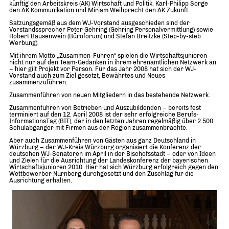
künftig den Arbeitskreis (AK) Wirtschaft und Politik, Karl-Philipp Sorge
den AK Kommunikation und Miriam Weihprecht den AK Zukunft.
Satzungsgemäß aus dem WJ-Vorstand ausgeschieden sind der
Vorstandssprecher Peter Gehring (Gehring Personalvermittlung) sowie
Robert Bausenwein (Büroforum) und Stefan Breitzke (Step-by-steb
Werbung).
Mit ihrem Motto „Zusammen-Führen“ spielen die Wirtschaftsjunioren
nicht nur auf den Team-Gedanken in ihrem ehrenamtlichen Netzwerk an
– hier gilt Projekt vor Person. Für das Jahr 2008 hat sich der WJ-
Vorstand auch zum Ziel gesetzt, Bewährtes und Neues
zusammenzuführen:
Zusammenführen von neuen Mitgliedern in das bestehende Netzwerk.
Zusammenführen von Betrieben und Auszubildenden – bereits fest
terminiert auf den 12. April 2008 ist der sehr erfolgreiche Berufs-
InformationsTag (BIT), der in den letzten Jahren regelmäßig über 2.500
Schulabgänger mit Firmen aus der Region zusammenbrachte.
Aber auch Zusammenführen von Gästen aus ganz Deutschland in
Würzburg – der WJ-Kreis Würzburg organisiert die Konferenz der
deutschen WJ-Senatoren im April in der Bischofsstadt – oder von Ideen
und Zielen für die Ausrichtung der Landeskonferenz der bayerischen
Wirtschaftsjunioren 2010. Hier hat sich Würzburg erfolgreich gegen den
Wettbewerber Nürnberg durchgesetzt und den Zuschlag für die
Ausrichtung erhalten.