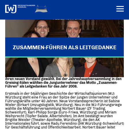
VEREINONLINE
AKTUELLES
ÜBER UNS
ZUSAMMEN-FÜHREN ALS LEITGEDANKE
Über uns
TERMINE
WER WIR SIND & DER VORSITZ
Wirtschaftsjunioren (WJ) Würzburg wählen neuen Vorstand
PRESSEMELDUNGEN
Über uns
Mitglieder
Würzburg – Die Wirtschaftsjunioren Würzburg haben satzungsgemäß
ihren neuen Vorstand gewählt. Bei der Jahreshauptversammlung in den
PROJEKTE
UNSER NETZWERK
Greising-Sälen wählten die Jungunternehmer das Motto „Zusammen-
Forum „Junge Wirtschaft“ – Mitgliedermagazin
Führen“ als Leitgedanken für das Jahr 2008.
INFORMATIONEN
Mitglieder
Erstmals in der 54jährigen Geschichte der Wirtschaftsjunioren (WJ)
Würzburg steht eine Frau an der Spitze der jungen Unternehmer und
Führungskräfte unter 40 Jahren. Neue Vorstandssprecherin ist Sabine
Ziele
Senatoren
Wieler (Birkart Umzugslogistik, Würzburg). Neu in die WJ-Führungsriege
wählte die Mitgliederversammlung Norbert Bauer (ZF Trading,
Schweinfurt), Karl-Philipp Sorge (Euro-Friwa, Würzburg) und Miriam
Imagefilm
Weihprecht (Töpfer Salate, Albertshofen). Im Amt bestätigt wurden
Brigitte Weixler (Theater-Apotheke, Würzburg), die den AK
Internationales führt, sowie Radu Ferendino (IHK Würzburg-Schweinfurt)
Merchandising-Klamotten
für Geschäftsführung und Öffentlichkeitsarbeit. Norbert Bauer leitet