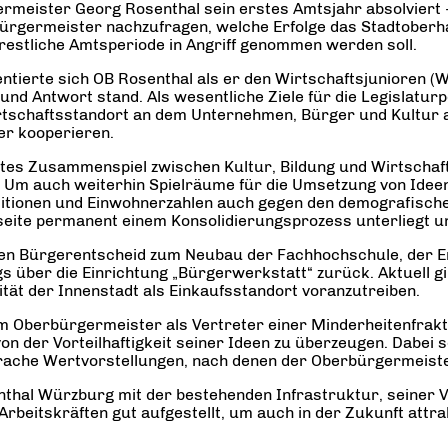
eister Georg Rosenthal sein erstes Amtsjahr absolviert – A
bürgermeister nachzufragen, welche Erfolge das Stadtober
 restliche Amtsperiode in Angriff genommen werden soll.
sentierte sich OB Rosenthal als er den Wirtschaftsjunioren 
d Antwort stand. Als wesentliche Ziele für die Legislatur
tschaftsstandort an dem Unternehmen, Bürger und Kultur a
r kooperieren.
gutes Zusammenspiel zwischen Kultur, Bildung und Wirtscha
 auch weiterhin Spielräume für die Umsetzung von Ideen u
titionen und Einwohnerzahlen auch gegen den demografischen
seite permanent einem Konsolidierungsprozess unterliegt un
enen Bürgerentscheid zum Neubau der Fachhochschule, der E
 über die Einrichtung „Bürgerwerkstatt“ zurück. Aktuell gi
ität der Innenstadt als Einkaufsstandort voranzutreiben.
m Oberbürgermeister als Vertreter einer Minderheitenfrakti
 der Vorteilhaftigkeit seiner Ideen zu überzeugen. Dabei sei
ache Wertvorstellungen, nach denen der Oberbürgermeister
hal Würzburg mit der bestehenden Infrastruktur, seiner 
Arbeitskräften gut aufgestellt, um auch in der Zukunft attr