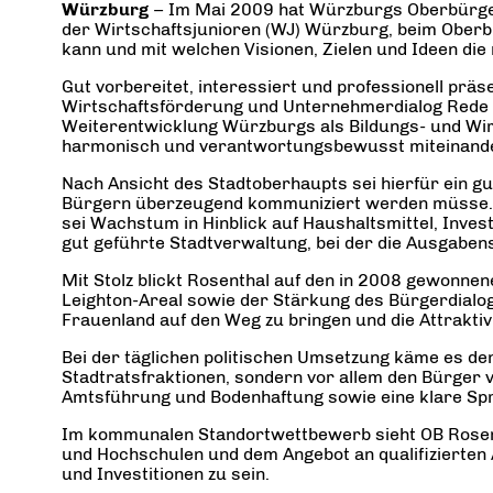
Würzburg
– Im Mai 2009 hat Würzburgs Oberbürgerm
der Wirtschaftsjunioren (WJ) Würzburg, beim Ober
kann und mit welchen Visionen, Zielen und Ideen die
Gut vorbereitet, interessiert und professionell prä
Wirtschaftsförderung und Unternehmerdialog Rede un
Weiterentwicklung Würzburgs als Bildungs- und Wir
harmonisch und verantwortungsbewusst miteinande
Nach Ansicht des Stadtoberhaupts sei hierfür ein 
Bürgern überzeugend kommuniziert werden müsse. Um
sei Wachstum in Hinblick auf Haushaltsmittel, Inves
gut geführte Stadtverwaltung, bei der die Ausgaben
Mit Stolz blickt Rosenthal auf den in 2008 gewonn
Leighton-Areal sowie der Stärkung des Bürgerdialogs
Frauenland auf den Weg zu bringen und die Attraktiv
Bei der täglichen politischen Umsetzung käme es de
Stadtratsfraktionen, sondern vor allem den Bürger von
Amtsführung und Bodenhaftung sowie eine klare Spr
Im kommunalen Standortwettbewerb sieht OB Rosent
und Hochschulen und dem Angebot an qualifizierten 
und Investitionen zu sein.