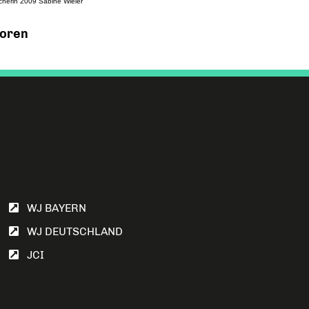
cherin 2009 Sabine Wieler
ioren
WJ BAYERN
WJ DEUTSCHLAND
JCI