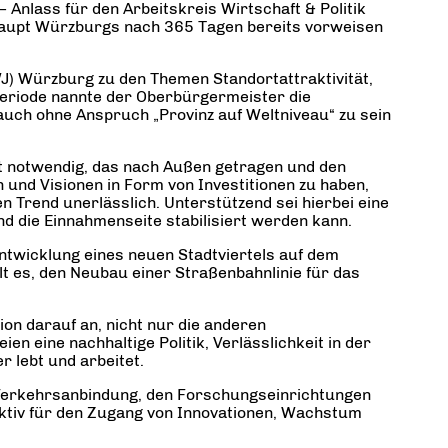
nlass für den Arbeitskreis Wirtschaft & Politik
haupt Würzburgs nach 365 Tagen bereits vorweisen
(WJ) Würzburg zu den Themen Standortattraktivität,
periode nannte der Oberbürgermeister die
uch ohne Anspruch „Provinz auf Weltniveau“ zu sein
ft notwendig, das nach Außen getragen und den
nd Visionen in Form von Investitionen zu haben,
 Trend unerlässlich. Unterstützend sei hierbei eine
d die Einnahmenseite stabilisiert werden kann.
ntwicklung eines neuen Stadtviertels auf dem
lt es, den Neubau einer Straßenbahnlinie für das
on darauf an, nicht nur die anderen
en eine nachhaltige Politik, Verlässlichkeit in der
 lebt und arbeitet.
Verkehrsanbindung, den Forschungseinrichtungen
aktiv für den Zugang von Innovationen, Wachstum