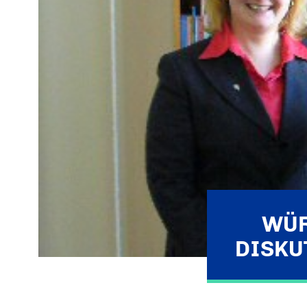
WÜR
DISKU