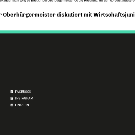
lexander Mark (WJ) zu Besuch bei Oberbürgermeister Georg Rosenthal mit der WJ-Vorstandsspre
 Oberbürgermeister diskutiert mit Wirtschaftsjun
FACEBOOK
INSTAGRAM
LINKEDIN