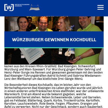
VEREINONLINE
AKTUELLES
ÜBER UNS
WÜRZBURGER GEWINNEN KOCHDUELL
Über uns
TERMINE
WER WIR SIND & DER VORSITZ
Schweinfurt / Würzburg
– Zwölf Vertreter aus den mainfränkischen
PRESSEMELDUNGEN
Kreisen der Wirtschaftsjunioren traten in Schweinfurt zum
Über uns
Mitglieder
„Mainfränkischen Kochduell“ der jungen Wirtschaft an. Die Teilnehmer
kamen aus den Kreisen Rhön-Grabfeld, Bad Kissingen, Schweinfurt,
PROJEKTE
UNSER NETZWERK
Würzburg und Main-Spessart. Für Würzburg gingen Peter Gehring und
Forum „Junge Wirtschaft“ – Mitgliedermagazin
Heinz-Peter Sorge ins Rennen und gewannen gemeinsam mit den beiden
Bad Kissinger Führungskräften Astrid Schmitt und Sabrina Wiedamann-
INFORMATIONEN
Mitglieder
Lenz den Wettkampf um das köstlichste Drei-Gänge-Menü.
Die Besonderheit dieses Kochduells, das im letzten Jahr von den
Ziele
Senatoren
Wirtschaftsjunioren Bad Kissingen ins Leben gerufen wurde und jährlich
in einem anderen unterfränkischen Kreis stattfindet, war der unbekannte
Warenkorb. Erst am Abend wurde bekannt gegeben, welche
Imagefilm
Lebensmittel bereit stehen. Neben Schweinelende, Leber und Garnelen,
gab es Feldsalat, Blätterteig, Quark, Kürbis, Trockenfrüchte, Kartoffeln,
Karotten, Lauchzwiebeln, Rote Beete, Feigen, Pflaumen, Orangen und
Merchandising-Klamotten
Äpfel zu verwerten. Nicht nur der Geschmack, sondern auch Sauberkeit,