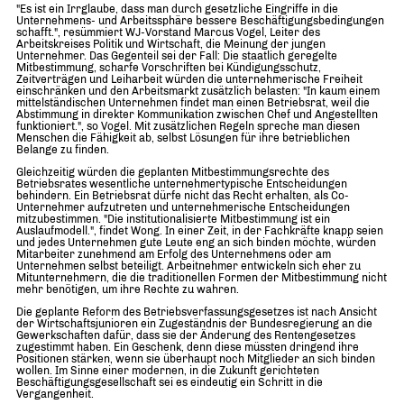
"Es ist ein Irrglaube, dass man durch gesetzliche Eingriffe in die
Unternehmens- und Arbeitssphäre bessere Beschäftigungsbedingungen
schafft.", resümmiert WJ-Vorstand Marcus Vogel, Leiter des
Arbeitskreises Politik und Wirtschaft, die Meinung der jungen
Unternehmer. Das Gegenteil sei der Fall: Die staatlich geregelte
Mitbestimmung, scharfe Vorschriften bei Kündigungsschutz,
Zeitverträgen und Leiharbeit würden die unternehmerische Freiheit
einschränken und den Arbeitsmarkt zusätzlich belasten: "In kaum einem
mittelständischen Unternehmen findet man einen Betriebsrat, weil die
Abstimmung in direkter Kommunikation zwischen Chef und Angestellten
funktioniert.", so Vogel. Mit zusätzlichen Regeln spreche man diesen
Menschen die Fähigkeit ab, selbst Lösungen für ihre betrieblichen
Belange zu finden.
Gleichzeitig würden die geplanten Mitbestimmungsrechte des
Betriebsrates wesentliche unternehmertypische Entscheidungen
behindern. Ein Betriebsrat dürfe nicht das Recht erhalten, als Co-
Unternehmer aufzutreten und unternehmerische Entscheidungen
mitzubestimmen. "Die institutionalisierte Mitbestimmung ist ein
Auslaufmodell.", findet Wong. In einer Zeit, in der Fachkräfte knapp seien
und jedes Unternehmen gute Leute eng an sich binden möchte, würden
Mitarbeiter zunehmend am Erfolg des Unternehmens oder am
Unternehmen selbst beteiligt. Arbeitnehmer entwickeln sich eher zu
Mitunternehmern, die die traditionellen Formen der Mitbestimmung nicht
mehr benötigen, um ihre Rechte zu wahren.
Die geplante Reform des Betriebsverfassungsgesetzes ist nach Ansicht
der Wirtschaftsjunioren ein Zugeständnis der Bundesregierung an die
Gewerkschaften dafür, dass sie der Änderung des Rentengesetzes
zugestimmt haben. Ein Geschenk, denn diese müssten dringend ihre
Positionen stärken, wenn sie überhaupt noch Mitglieder an sich binden
wollen. Im Sinne einer modernen, in die Zukunft gerichteten
Beschäftigungsgesellschaft sei es eindeutig ein Schritt in die
Vergangenheit.