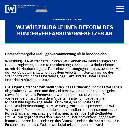
VEREINONLINE
WJ WÜRZBURG LEHNEN REFORM DES
BUNDESVERFASSUNGSGESETZES AB
AKTUELLES
ÜBER UNS
Unternehmergeist und Eigenverantwortung nicht beschneiden
Über uns
TERMINE
Würzburg
. Die Wirtschaftsjunioren (WJ) lehnen die Bestrebungen der
WER WIR SIND & DER VORSITZ
Bundesregierung ab, die Mitbestimmungsrechte der Arbeitnehmer
PRESSEMELDUNGEN
durch die Neufassung des Betriebsverfassungsgesetz auszuweiten. Mit
den vorgelegten Entwürfen aus dem Arbeitsministerium werde der
Über uns
Mitglieder
Standortfaktor Arbeit übermäßig reguliert und die Unternehmen
PROJEKTE
finanziell zusätzlich belastet.
UNSER NETZWERK
Forum „Junge Wirtschaft“ – Mitgliedermagazin
Die jungen Unternehmer befürchten, dass Gründer durch das Vorhaben
abgeschreckt werden und der viel beschworene Unternehmergeist
INFORMATIONEN
Mitglieder
sowie Initiative und Eigenverantwortung gebremst werden. Der
vorliegende Entwurf aus dem Arbeitsministerium bedeute mehr
Mitbestimmungszwang, mehr Bürokratie, mehr Kosten und
Ziele
Senatoren
Demokratiebefrachtung, so Mike Wong, Vorstandssprecher der WJ
Würzburg. "Die deutschen Unternehmen sollen in ein einschnürendes
Korsett mit starren, anachronistischen, längst überholt geglaubten
Imagefilm
Strukturen gepresst werden." Das neue Betriebsverfassungsgesetz
könne kleineren Unternehmen das Genick brechen, da ihnen durch die
Einschränkungen die Wettbewerbsfähigkeit genommen wird.
Merchandising-Klamotten