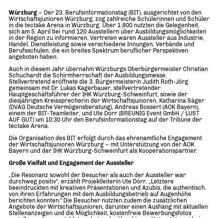
Würzburg
– Der 23. Berufsinformationstag (BIT), ausgerichtet von den
Wirtschaftsjunioren Würzburg, zog zahlreiche Schülerinnen und Schüler
in die tectake Arena in Würzburg. Über 1.800 nutzten die Gelegenheit,
sich am 5. April bei rund 120 Ausstellern über Ausbildungsmöglichkeiten
in der Region zu informieren. Vertreten waren Aussteller aus Industrie,
Handel, Dienstleistung sowie verschiedene Innungen, Verbände und
Berufsschulen, die ein breites Spektrum beruflicher Perspektiven
angeboten haben.
Auch in diesem Jahr übernahm Würzburgs Oberbürgermeister Christian
Schuchardt die Schirmherrschaft der Ausbildungsmesse.
Stellvertretend eröffnete die 3. Bürgermeisterin Judith Roth-Jörg
gemeinsam mit Dr. Lukas Kagerbauer, stellvertretender
Hauptgeschäftsführer der IHK Würzburg-Schweinfurt, sowie der
diesjährigen Kreissprecherin der Wirtschaftsjunioren, Katharina Säger
(DVAG Deutsche Vermögensberatung), Andreas Bossert (AOK Bayern),
einem der BIT-Teamleiter, und Ute Dörr (BREUNIG Event GmbH / LUST
AUF GUT) um 10:30 Uhr den Berufsinformationstag auf der Tribüne der
tectake Arena.
Die Organisation des BIT erfolgt durch das ehrenamtliche Engagement
der Wirtschaftsjunioren Würzburg – mit Unterstützung von der AOK
Bayern und der IHK Würzburg-Schweinfurt als Kooperationspartner.
Große Vielfalt und Engagement der Aussteller
„Die Resonanz sowohl der Besucher als auch der Aussteller war
durchweg positiv“, erzählt Projektleiterin Ute Dörr. „Letztere
beeindruckten mit kreativen Präsentationen und Azubis, die authentisch
von ihren Erfahrungen mit dem Ausbildungsbetrieb auf Augenhöhe
berichten konnten.“ Die Besucher nutzten zudem die zusätzlichen
Angebote der Wirtschaftsjunioren, darunter einen Aushang mit aktuellen
Stellenanzeigen und die Möglichkeit, kostenfreie Bewerbungsfotos