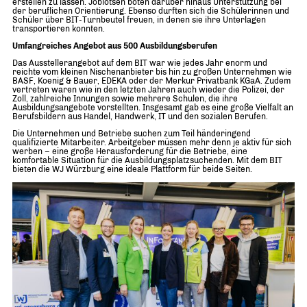
erstellen zu lassen. Joblotsen boten darüber hinaus Unterstützung bei
der beruflichen Orientierung. Ebenso durften sich die Schülerinnen und
Schüler über BIT-Turnbeutel freuen, in denen sie ihre Unterlagen
transportieren konnten.
Umfangreiches Angebot aus 500 Ausbildungsberufen
Das Ausstellerangebot auf dem BIT war wie jedes Jahr enorm und
reichte vom kleinen Nischenanbieter bis hin zu großen Unternehmen wie
BASF, Koenig & Bauer, EDEKA oder der Merkur Privatbank KGaA. Zudem
vertreten waren wie in den letzten Jahren auch wieder die Polizei, der
Zoll, zahlreiche Innungen sowie mehrere Schulen, die ihre
Ausbildungsangebote vorstellten. Insgesamt gab es eine große Vielfalt an
Berufsbildern aus Handel, Handwerk, IT und den sozialen Berufen.
Die Unternehmen und Betriebe suchen zum Teil händeringend
qualifizierte Mitarbeiter. Arbeitgeber müssen mehr denn je aktiv für sich
werben – eine große Herausforderung für die Betriebe, eine
komfortable Situation für die Ausbildungsplatzsuchenden. Mit dem BIT
bieten die WJ Würzburg eine ideale Plattform für beide Seiten.