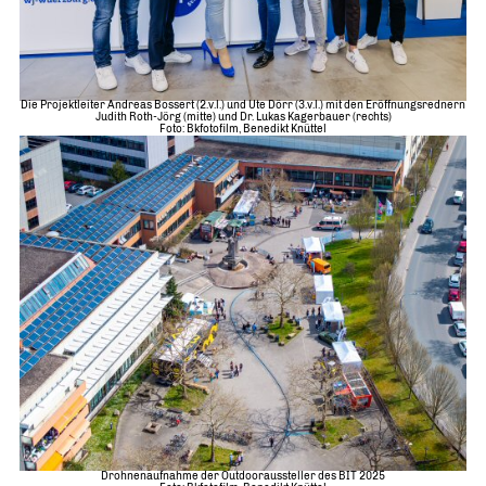
Die Projektleiter Andreas Bossert (2.v.l.) und Ute Dörr (3.v.l.) mit den Eröffnungsrednern
Judith Roth-Jörg (mitte) und Dr. Lukas Kagerbauer (rechts)
Foto: Bkfotofilm, Benedikt Knüttel
Drohnenaufnahme der Outdooraussteller des BIT 2025