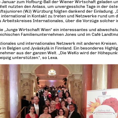
te Januar zum Hofburg-Ball der Wiener Wirtschaft geladen
 Welt nutzten den Anlass, um unvergessliche Tage in der öst
sjunioren (WJ) Würzburg folgten dankend der Einladung. „
n international in Kontakt zu treten und Netzwerke rund um 
Arbeitskreises Internationales, über die Vorzüge solcher i
die „Junge Wirtschaft Wien“ ein interessantes und abwech
rreichischen Familienunternehmen Jones und im Café Landt
ationales und internationales Netzwerk mit anderen Kreisen.
 in Belgien und Jyväskylä in Finnland. Ein besonderes Highlig
rnehmer aus der ganzen Welt. „Die WeKo wird der Höhepunk
ipzig unterstützen.“, so Lexa.