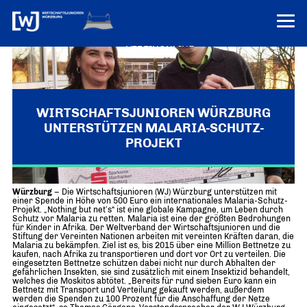
VEREINONLINE
AKTUELLES
ÜBER UNS
WIRTSCHAFTSJUNIOREN WÜRZBURG
UNTERSTÜTZEN MALARIA-SCHUTZ-
Über uns
TERMINE
PROJEKT
WER WIR SIND & DER VORSITZ
PRESSEMELDUNGEN
Über uns
Mitglieder
PROJEKTE
Würzburg
– Die Wirtschaftsjunioren (WJ) Würzburg unterstützen mit
UNSER NETZWERK
einer Spende in Höhe von 500 Euro ein internationales Malaria-Schutz-
Forum „Junge Wirtschaft“ – Mitgliedermagazin
Projekt. „Nothing but net’s“ ist eine globale Kampagne, um Leben durch
INFORMATIONEN
Schutz vor Malaria zu retten. Malaria ist eine der größten Bedrohungen
Mitglieder
für Kinder in Afrika. Der Weltverband der Wirtschaftsjunioren und die
Stiftung der Vereinten Nationen arbeiten mit vereinten Kräften daran, die
Ziele
Malaria zu bekämpfen. Ziel ist es, bis 2015 über eine Million Bettnetze zu
Senatoren
kaufen, nach Afrika zu transportieren und dort vor Ort zu verteilen. Die
eingesetzten Bettnetze schützen dabei nicht nur durch Abhalten der
Imagefilm
gefährlichen Insekten, sie sind zusätzlich mit einem Insektizid behandelt,
welches die Moskitos abtötet. „Bereits für rund sieben Euro kann ein
Bettnetz mit Transport und Verteilung gekauft werden, außerdem
Merchandising-Klamotten
werden die Spenden zu 100 Prozent für die Anschaffung der Netze