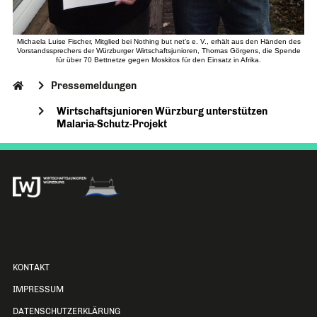
Michaela Luise Fischer, Mitglied bei Nothing but net’s e. V., erhält aus den Händen des
Vorstandssprechers der Würzburger Wirtschaftsjunioren, Thomas Görgens, die Spende
für über 70 Bettnetze gegen Moskitos für den Einsatz in Afrika.
Pressemeldungen
Wirtschaftsjunioren Würzburg unterstützen
Malaria-Schutz-Projekt
KONTAKT
IMPRESSUM
DATENSCHUTZERKLÄRUNG