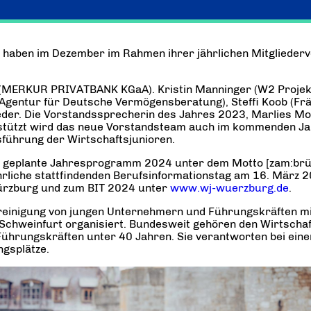
g haben im Dezember im Rahmen ihrer jährlichen Mitglieder
e (MERKUR PRIVATBANK KGaA). Kristin Manninger (W2 Proje
 (Agentur für Deutsche Vermögensberatung), Steffi Koob (F
ieder. Die Vorstandssprecherin des Jahres 2023, Marlies M
erstützt wird das neue Vorstandsteam auch im kommenden J
sführung der Wirtschaftsjunioren.
s geplante Jahresprogramm 2024 unter dem Motto [zam:brü
rliche stattfindenden Berufsinformationstag am 16. März 
Würzburg und zum BIT 2024 unter
www.wj-wuerzburg.de
.
ereinigung von jungen Unternehmern und Führungskräften mi
chweinfurt organisiert. Bundesweit gehören den Wirtschaft
ührungskräften unter 40 Jahren. Sie verantworten bei eine
gsplätze.