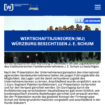
VEREINONLINE
AKTUELLES
ÜBER UNS
WIRTSCHAFTSJUNIOREN (WJ)
WÜRZBURG BESICHTIGEN J. E. SCHUM
Über uns
TERMINE
WER WIR SIND & DER VORSITZ
PRESSEMELDUNGEN
Dettelbach / Würzburg
– Am 10. Februar trafen sich 45
Über uns
Mitglieder
Wirtschaftsjunioren aus Würzburg in Dettelbach um das Logistikzentrum
PROJEKTE
des traditionsreichen Familienunternehmens J. E. Schum zu besichtigen.
UNSER NETZWERK
Forum „Junge Wirtschaft“ – Mitgliedermagazin
Nach der Präsentation der Unternehmensorganisation des international
INFORMATIONEN
agierenden Handelsunternehmens hatten die jungen Führungskräfte die
Mitglieder
Möglichkeit, das Lager und die damit verbundene Logistik des
Unternehmens kennen zu lernen. Anschließend wurde vorgeführt, wie im
Ziele
1-Euro-Segment Paletten konfektioniert, zur Präsentation vorbereitet
Senatoren
und für den Versand gerichtet werden. Ein Durchgang durch die
Konfektionierung verschiedener Haushaltswaren gab einen Einblick, wie
Imagefilm
kundenspezifisch einzelne Bestellungen gerichtet und verpackt werden.
Bei der Präsentation wurde das gesamte Konzept der Firmengruppe
Schum mit Hintergrundinformationen vorgestellt und anschließend in der
Merchandising-Klamotten
Runde diskutiert.