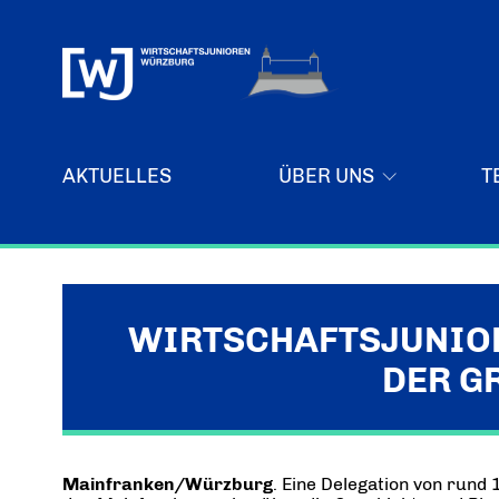
AKTUELLES
ÜBER UNS
T
Über uns
Ziele
WER WIR SIND & DER VORSITZ
WIRTSCHAFTSJUNIOR
Forum „Junge Wirtschaft“ – Mitgliedermagazin
DER G
Mitglieder
Imagefilm
UNSER NETZWERK
Senatoren
Mainfranken/Würzburg
. Eine Delegation von rund