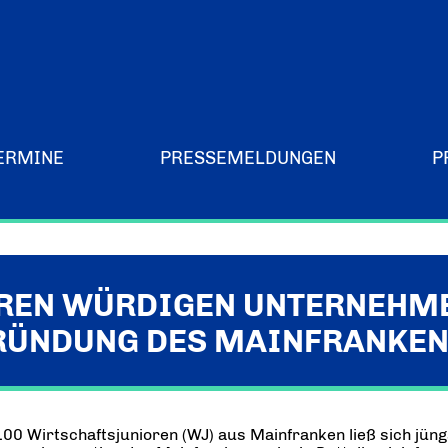
ERMINE
PRESSEMELDUNGEN
P
Merchandising-Klamotten
EN WÜRDIGEN UNTERNEHME
RÜNDUNG DES MAINFRANKE
 100 Wirtschaftsjunioren (WJ) aus Mainfranken ließ sich j