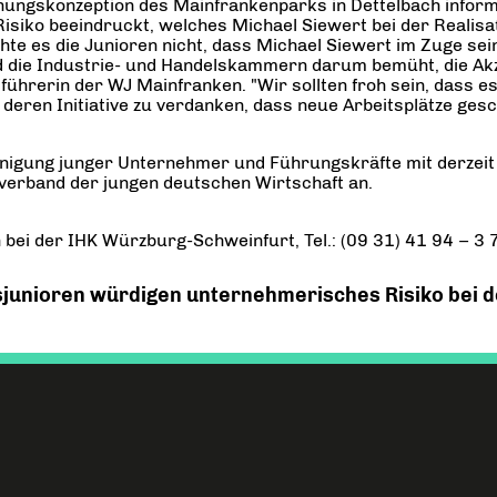
nungskonzeption des Mainfrankenparks in Dettelbach infor
siko beeindruckt, welches Michael Siewert bei der Realisati
aschte es die Junioren nicht, dass Michael Siewert im Zuge s
und die Industrie- und Handelskammern darum bemüht, die Ak
führerin der WJ Mainfranken. "Wir sollten froh sein, dass 
eren Initiative zu verdanken, dass neue Arbeitsplätze gescha
inigung junger Unternehmer und Führungskräfte mit derzeit
verband der jungen deutschen Wirtschaft an.
bei der IHK Würzburg-Schweinfurt, Tel.: (09 31) 41 94 – 3
sjunioren würdigen unternehmerisches Risiko bei