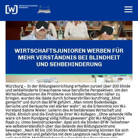
VEREINONLINE
AKTUELLES
ÜBER UNS
WIRTSCHAFTSJUNIOREN WERBEN FÜR
MEHR VERSTÄNDNIS BEI BLINDHEIT
Über uns
TERMINE
UND SEHBEHINDERUNG
WER WIR SIND & DER VORSITZ
PRESSEMELDUNGEN
Über uns
Mitglieder
PROJEKTE
Würzburg – In der Bildungseinrichtung erhalten zurzeit über 200 blinde
UNSER NETZWERK
und sehbehinderte Erwachsene neue berufliche Perspektiven. Um den
Forum „Junge Wirtschaft“ – Mitgliedermagazin
Wirtschaftsjunioren die Probleme von blinden Menschen näher zu
INFORMATIONEN
bringen, wurden die Gäste durch Schwarzbrillen kurzfristig „blind
Mitglieder
gemacht“ und durch das BFW geführt. „Man nimmt Bodenbeläge,
Gerüche und Geräusche viel stärker wahr.“, so die Erkenntnis von WJ-
Ziele
Vorstand Sabine Wieler, Leiterin des Arbeitskreises Wirtschaft und
Senatoren
Politik. Ähnlich sind die Eindrücke ihrer WJ-Kollegen. „Ohne sehende Hilfe
wäre ich beim Rundgang völlig hilflos gewesen“ gibt WJ-Mitglied Dirk
Imagefilm
Raab zu. Umso beeindruckender, dass sich die blinden BFW-Teilnehmer
wie selbstverständlich über das Gelände des Bildungszentrums
bewegen. „Nach 80 bis 100 Stunden Mobilitätstraining könnten Sie sich
Merchandising-Klamotten
alle orientieren und gefahrlos mit dem Langstock nach Hause gehen“