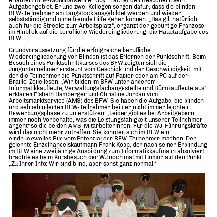
erläutert BFW-Mobilitätslehrer Guy Frachet den Besuchern sein
Aufgabengebiet. Er und zwei Kollegen sorgen dafür, dass die blinden
BFW-Teilnehmer am Langstock ausgebildet werden und wieder
selbstständig und ohne fremde Hilfe gehen können. „Das gilt natürlich
auch für die Strecke zum Arbeitsplatz“, ergänzt der gebürtige Franzose
im Hinblick auf die berufliche Wiedereingliederung, die Hauptaufgabe des
BFW.
Grundvoraussetzung für die erfolgreiche berufliche
Wiedereingliederung von Blinden ist das Erlernen der Punktschrift. Beim
Besuch eines Punktschriftkurses des BFW zeigten sich die
Jungunternehmer erstaunt vom Geschick und der Geschwindigkeit, mit
der die Teilnehmer die Punktschrift auf Papier oder am PC auf der
Braille-Zeile lesen. „Wir bilden im BFW unter anderem
Informatikkaufleute, Verwaltungsfachangestellte und Bürokaufleute aus“,
erklären Elsbeth Hamberger und Christine Jordan vom
Arbeitsmarktservice (AMS) des BFW. Sie haben die Aufgabe, die blinden
und sehbehinderten BFW-Teilnehmer bei der nicht immer leichten
Bewerbungsphase zu unterstützen. „Leider gibt es bei Arbeitgebern
immer noch Vorbehalte, was die Leistungsfähigkeit unserer Teilnehmer
angeht“ so die beiden AMS-Mitarbeiterinnen. Für die WJ-Führungskräfte
wird das nicht mehr zutreffen. Sie konnten sich im BFW ein
eindrucksvolles Bild vom Potenzial der BFW-Teilnehmer machen. Der
gelernte Einzelhandelskaufmann Frank Kopp, der nach seiner Erblindung
im BFW eine zweijährige Ausbildung zum Informatikkaufmann absolviert,
brachte es beim Kursbesuch der WJ noch mal mit Humor auf den Punkt:
„Zu Ihrer Info: Wir sind blind, aber sonst ganz normal.“