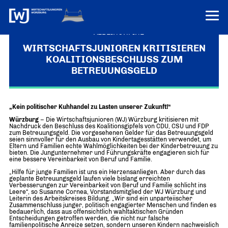
VEREINONLINE
WIRTSCHAFTSJUNIOREN KRITISIEREN
KOALITIONSBESCHLUSS ZUM
AKTUELLES
BETREUUNGSGELD
ÜBER UNS
Über uns
TERMINE
„Kein politischer Kuhhandel zu Lasten unserer Zukunft!“
WER WIR SIND & DER VORSITZ
Würzburg
– Die Wirtschaftsjunioren (WJ) Würzburg kritisieren mit
PRESSEMELDUNGEN
Nachdruck den Beschluss des Koalitionsgipfels von CDU, CSU und FDP
Über uns
Mitglieder
zum Betreuungsgeld. Die vorgesehenen Gelder für das Betreuungsgeld
seien sinnvoller für den Ausbau von Kindertagesstätten verwendet, um
PROJEKTE
UNSER NETZWERK
Eltern und Familien echte Wahlmöglichkeiten bei der Kinderbetreuung zu
Forum „Junge Wirtschaft“ – Mitgliedermagazin
bieten. Die Jungunternehmer und Führungskräfte engagieren sich für
eine bessere Vereinbarkeit von Beruf und Familie.
INFORMATIONEN
Mitglieder
„Hilfe für junge Familien ist uns ein Herzensanliegen. Aber durch das
geplante Betreuungsgeld laufen viele bislang erreichten
Ziele
Senatoren
Verbesserungen zur Vereinbarkeit von Beruf und Familie schlicht ins
Leere“, so Susanne Cornea, Vorstandsmitglied der WJ Würzburg und
Leiterin des Arbeitskreises Bildung. „Wir sind ein unparteiischer
Imagefilm
Zusammenschluss junger, politisch engagierter Menschen und finden es
bedauerlich, dass aus offensichtlich wahltaktischen Gründen
Entscheidungen getroffen werden, die nicht nur falsche
Merchandising-Klamotten
familienpolitische Anreize setzen, sondern unseren Kindern nachweislich