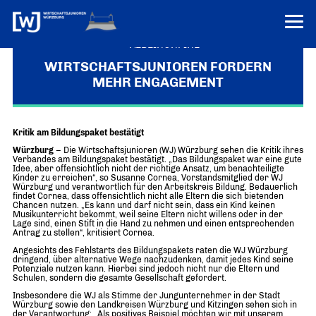
VEREINONLINE
WIRTSCHAFTSJUNIOREN FORDERN
MEHR ENGAGEMENT
AKTUELLES
ÜBER UNS
Kritik am Bildungspaket bestätigt
Über uns
TERMINE
Würzburg
– Die Wirtschaftsjunioren (WJ) Würzburg sehen die Kritik ihres
WER WIR SIND & DER VORSITZ
Verbandes am Bildungspaket bestätigt. „Das Bildungspaket war eine gute
PRESSEMELDUNGEN
Idee, aber offensichtlich nicht der richtige Ansatz, um benachteiligte
Kinder zu erreichen“, so Susanne Cornea, Vorstandsmitglied der WJ
Über uns
Mitglieder
Würzburg und verantwortlich für den Arbeitskreis Bildung. Bedauerlich
PROJEKTE
findet Cornea, dass offensichtlich nicht alle Eltern die sich bietenden
UNSER NETZWERK
Chancen nutzen. „Es kann und darf nicht sein, dass ein Kind keinen
Forum „Junge Wirtschaft“ – Mitgliedermagazin
Musikunterricht bekommt, weil seine Eltern nicht willens oder in der
INFORMATIONEN
Lage sind, einen Stift in die Hand zu nehmen und einen entsprechenden
Mitglieder
Antrag zu stellen“, kritisiert Cornea.
Angesichts des Fehlstarts des Bildungspakets raten die WJ Würzburg
Ziele
Senatoren
dringend, über alternative Wege nachzudenken, damit jedes Kind seine
Potenziale nutzen kann. Hierbei sind jedoch nicht nur die Eltern und
Schulen, sondern die gesamte Gesellschaft gefordert.
Imagefilm
Insbesondere die WJ als Stimme der Jungunternehmer in der Stadt
Würzburg sowie den Landkreisen Würzburg und Kitzingen sehen sich in
Merchandising-Klamotten
der Verantwortung: „Als positives Beispiel möchten wir mit unserem