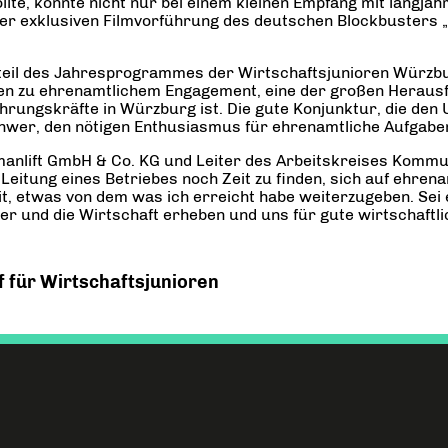
te, konnte nicht nur bei einem kleinen Empfang mit langjäh
er exklusiven Filmvorführung des deutschen Blockbusters 
andteil des Jahresprogrammes der Wirtschaftsjunioren Würz
len zu ehrenamtlichem Engagement, eine der großen Heraus
ungskräfte in Würzburg ist. Die gute Konjunktur, die den 
schwer, den nötigen Enthusiasmus für ehrenamtliche Aufgabe
manlift GmbH & Co. KG und Leiter des Arbeitskreises Komm
 Leitung eines Betriebes noch Zeit zu finden, sich auf ehrena
it, etwas von dem was ich erreicht habe weiterzugeben. Sei e
r und die Wirtschaft erheben und uns für gute wirtschaftl
 für Wirtschaftsjunioren