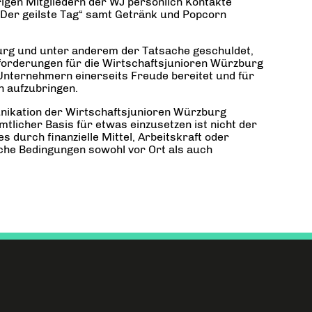
rigen Mitgliedern der WJ persönlich Kontakte
„Der geilste Tag“ samt Getränk und Popcorn
burg und unter anderem der Tatsache geschuldet,
forderungen für die Wirtschaftsjunioren Würzburg
Unternehmern einerseits Freude bereitet und für
n aufzubringen.
unikation der Wirtschaftsjunioren Würzburg
mtlicher Basis für etwas einzusetzen ist nicht der
s durch finanzielle Mittel, Arbeitskraft oder
iche Bedingungen sowohl vor Ort als auch