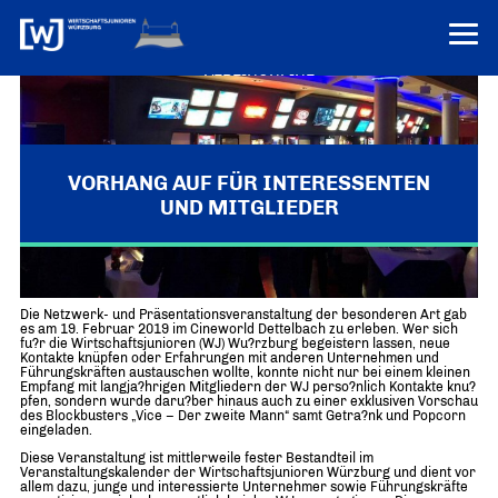
VEREINONLINE
AKTUELLES
ÜBER UNS
VORHANG AUF FÜR INTERESSENTEN
UND MITGLIEDER
Über uns
TERMINE
WER WIR SIND & DER VORSITZ
PRESSEMELDUNGEN
Netzwerkveranstaltung der Wirtschaftsjunioren
Über uns
Mitglieder
PROJEKTE
Die Netzwerk- und Präsentationsveranstaltung der besonderen Art gab
UNSER NETZWERK
es am 19. Februar 2019 im Cineworld Dettelbach zu erleben. Wer sich
Forum „Junge Wirtschaft“ – Mitgliedermagazin
fu?r die Wirtschaftsjunioren (WJ) Wu?rzburg begeistern lassen, neue
INFORMATIONEN
Kontakte knüpfen oder Erfahrungen mit anderen Unternehmen und
Mitglieder
Führungskräften austauschen wollte, konnte nicht nur bei einem kleinen
Empfang mit langja?hrigen Mitgliedern der WJ perso?nlich Kontakte knu?
Ziele
pfen, sondern wurde daru?ber hinaus auch zu einer exklusiven Vorschau
Senatoren
des Blockbusters „Vice – Der zweite Mann“ samt Getra?nk und Popcorn
eingeladen.
Imagefilm
Diese Veranstaltung ist mittlerweile fester Bestandteil im
Veranstaltungskalender der Wirtschaftsjunioren Würzburg und dient vor
Merchandising-Klamotten
allem dazu, junge und interessierte Unternehmer sowie Führungskräfte