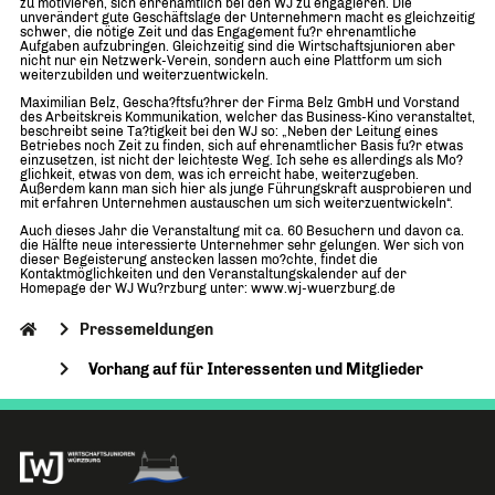
zu motivieren, sich ehrenamtlich bei den WJ zu engagieren. Die
unverändert gute Geschäftslage der Unternehmern macht es gleichzeitig
schwer, die nötige Zeit und das Engagement fu?r ehrenamtliche
Aufgaben aufzubringen. Gleichzeitig sind die Wirtschaftsjunioren aber
nicht nur ein Netzwerk-Verein, sondern auch eine Plattform um sich
weiterzubilden und weiterzuentwickeln.
Maximilian Belz, Gescha?ftsfu?hrer der Firma Belz GmbH und Vorstand
des Arbeitskreis Kommunikation, welcher das Business-Kino veranstaltet,
beschreibt seine Ta?tigkeit bei den WJ so: „Neben der Leitung eines
Betriebes noch Zeit zu finden, sich auf ehrenamtlicher Basis fu?r etwas
einzusetzen, ist nicht der leichteste Weg. Ich sehe es allerdings als Mo?
glichkeit, etwas von dem, was ich erreicht habe, weiterzugeben.
Außerdem kann man sich hier als junge Führungskraft ausprobieren und
mit erfahren Unternehmen austauschen um sich weiterzuentwickeln“.
Auch dieses Jahr die Veranstaltung mit ca. 60 Besuchern und davon ca.
die Hälfte neue interessierte Unternehmer sehr gelungen. Wer sich von
dieser Begeisterung anstecken lassen mo?chte, findet die
Kontaktmöglichkeiten und den Veranstaltungskalender auf der
Homepage der WJ Wu?rzburg unter: www.wj-wuerzburg.de
Pressemeldungen
Vorhang auf für Interessenten und Mitglieder