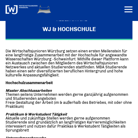
VEREINONLINE
WJ & HOCHSCHULE
AKTUELLES
ÜBER UNS
Die Wirtschaftsjunioren Würzburg setzen einen ersten Meilenstein für
eine langfristige Zusammenarbeit mit der Hochschule für angewandte
Wissenschaften Würzburg -Schweinfurt. Mithilfe dieser Plattform kann
Über uns
TERMINE
ein Austausch zwischen den Mitgliedern des Wirtschaftsjunioren
Netzwerkes und aktuellen Studierenden stattfinden. MBA Studierende
WER WIR SIND & DER VORSITZ
haben einen sehr diversifizierten beruflichen Hintergrund und hohe
PRESSEMELDUNGEN
kulturelle Anpassungsfähigkeit.
Über uns
Mitglieder
Hochschulzusammenarbeit
PROJEKTE
UNSER NETZWERK
Master Abschlussarbeiten
Forum „Junge Wirtschaft“ – Mitgliedermagazin
Themen seitens Unternehmen werden gerne ganzjährig aufgenommen
INFORMATIONEN
und Studierenden angeboten
Mitglieder
Freie Gestaltung der Arbeit (im & außerhalb des Betriebes, mit oder ohne
Praktikum)
Ziele
Senatoren
Praktikum & Werkstudent Tätigkeit
Aktuelle und zukünftige Stellen werden gerne aufgenommen
Imagefilm
Studierende sind grundätzlich an langfristigen Karrieremöglichkeiten
interessiert und nutzen dafür Praktikas & Werkstudent Tätigkeiten als
Sprungsbrett
Merchandising-Klamotten
Unternehmensbesuche