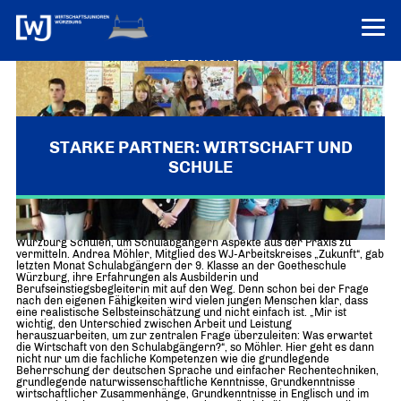
VEREINONLINE
AKTUELLES
ÜBER UNS
STARKE PARTNER: WIRTSCHAFT UND
SCHULE
Über uns
TERMINE
WER WIR SIND & DER VORSITZ
PRESSEMELDUNGEN
Seit vielen Jahren schon besuchen die Wirtschaftsjunioren (WJ)
Über uns
Mitglieder
Würzburg Schulen, um Schulabgängern Aspekte aus der Praxis zu
PROJEKTE
vermitteln. Andrea Möhler, Mitglied des WJ-Arbeitskreises „Zukunft“, gab
UNSER NETZWERK
letzten Monat Schulabgängern der 9. Klasse an der Goetheschule
Forum „Junge Wirtschaft“ – Mitgliedermagazin
Würzburg, ihre Erfahrungen als Ausbilderin und
INFORMATIONEN
Berufseinstiegsbegleiterin mit auf den Weg. Denn schon bei der Frage
Mitglieder
nach den eigenen Fähigkeiten wird vielen jungen Menschen klar, dass
eine realistische Selbsteinschätzung und nicht einfach ist. „Mir ist
Ziele
wichtig, den Unterschied zwischen Arbeit und Leistung
Senatoren
herauszuarbeiten, um zur zentralen Frage überzuleiten: Was erwartet
die Wirtschaft von den Schulabgängern?“, so Möhler. Hier geht es dann
Imagefilm
nicht nur um die fachliche Kompetenzen wie die grundlegende
Beherrschung der deutschen Sprache und einfacher Rechentechniken,
grundlegende naturwissenschaftliche Kenntnisse, Grundkenntnisse
Merchandising-Klamotten
wirtschaftlicher Zusammenhänge, Grundkenntnisse in Englisch und im