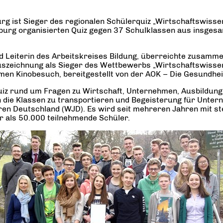
 ist Sieger des regionalen Schülerquiz „Wirtschaftswisse
zburg organisierten Quiz gegen 37 Schulklassen aus insges
d Leiterin des Arbeitskreises Bildung, überreichte zusamm
uszeichnung als Sieger des Wettbewerbs „Wirtschaftswisse
en Kinobesuch, bereitgestellt von der AOK – Die Gesundhei
iz rund um Fragen zu Wirtschaft, Unternehmen, Ausbildung 
in die Klassen zu transportieren und Begeisterung für Unt
ren Deutschland (WJD). Es wird seit mehreren Jahren mit s
r als 50.000 teilnehmende Schüler.