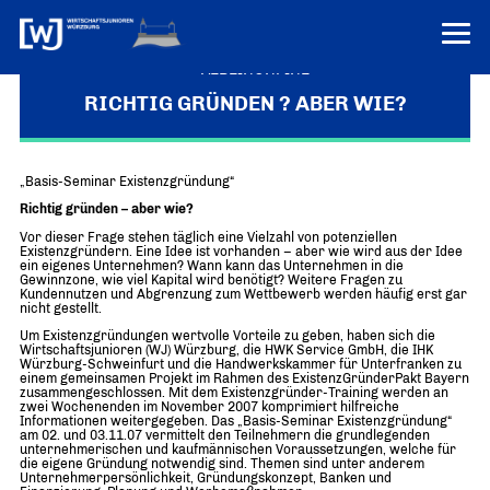
VEREINONLINE
RICHTIG GRÜNDEN ? ABER WIE?
AKTUELLES
ÜBER UNS
„Basis-Seminar Existenzgründung“
Richtig gründen – aber wie?
Über uns
TERMINE
Vor dieser Frage stehen täglich eine Vielzahl von potenziellen
WER WIR SIND & DER VORSITZ
Existenzgründern. Eine Idee ist vorhanden – aber wie wird aus der Idee
PRESSEMELDUNGEN
ein eigenes Unternehmen? Wann kann das Unternehmen in die
Gewinnzone, wie viel Kapital wird benötigt? Weitere Fragen zu
Über uns
Mitglieder
Kundennutzen und Abgrenzung zum Wettbewerb werden häufig erst gar
PROJEKTE
nicht gestellt.
UNSER NETZWERK
Forum „Junge Wirtschaft“ – Mitgliedermagazin
Um Existenzgründungen wertvolle Vorteile zu geben, haben sich die
INFORMATIONEN
Wirtschaftsjunioren (WJ) Würzburg, die HWK Service GmbH, die IHK
Mitglieder
Würzburg-Schweinfurt und die Handwerkskammer für Unterfranken zu
einem gemeinsamen Projekt im Rahmen des ExistenzGründerPakt Bayern
Ziele
zusammengeschlossen. Mit dem Existenzgründer-Training werden an
Senatoren
zwei Wochenenden im November 2007 komprimiert hilfreiche
Informationen weitergegeben. Das „Basis-Seminar Existenzgründung“
Imagefilm
am 02. und 03.11.07 vermittelt den Teilnehmern die grundlegenden
unternehmerischen und kaufmännischen Voraussetzungen, welche für
die eigene Gründung notwendig sind. Themen sind unter anderem
Merchandising-Klamotten
Unternehmerpersönlichkeit, Gründungskonzept, Banken und