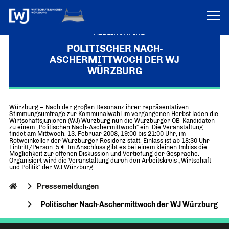
VEREINONLINE
POLITISCHER NACH-
ASCHERMITTWOCH DER WJ
AKTUELLES
WÜRZBURG
ÜBER UNS
Über uns
TERMINE
Würzburg – Nach der großen Resonanz ihrer repräsentativen
WER WIR SIND & DER VORSITZ
Stimmungsumfrage zur Kommunalwahl im vergangenen Herbst laden die
Wirtschaftsjunioren (WJ) Würzburg nun die Würzburger OB-Kandidaten
PRESSEMELDUNGEN
zu einem „Politischen Nach-Aschermittwoch“ ein. Die Veranstaltung
Über uns
Mitglieder
findet am Mittwoch, 13. Februar 2008, 19:00 bis 21:00 Uhr, im
Rotweinkeller der Würzburger Residenz statt. Einlass ist ab 18:30 Uhr –
PROJEKTE
UNSER NETZWERK
Eintritt/Person: 5 €. Im Anschluss gibt es bei einem kleinen Imbiss die
Forum „Junge Wirtschaft“ – Mitgliedermagazin
Möglichkeit zur offenen Diskussion und Vertiefung der Gespräche.
Organisiert wird die Veranstaltung durch den Arbeitskreis „Wirtschaft
INFORMATIONEN
Mitglieder
und Politik“ der WJ Würzburg.
Ziele
Senatoren
Pressemeldungen
Imagefilm
Politischer Nach-Aschermittwoch der WJ Würzburg
Merchandising-Klamotten