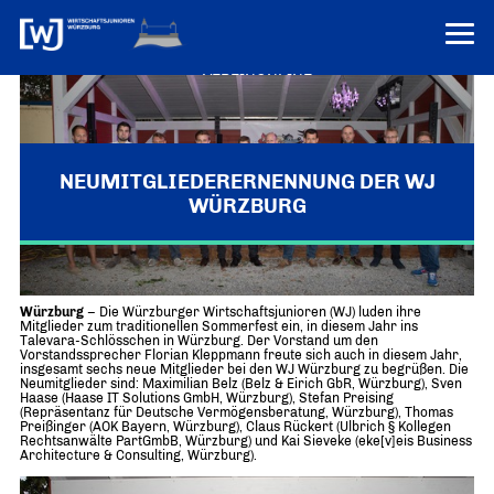
VEREINONLINE
AKTUELLES
ÜBER UNS
NEUMITGLIEDERERNENNUNG DER WJ
WÜRZBURG
Über uns
TERMINE
WER WIR SIND & DER VORSITZ
PRESSEMELDUNGEN
Sommerfest der Wirtschaftsjunioren Würzburg
Über uns
Mitglieder
PROJEKTE
Würzburg
– Die Würzburger Wirtschaftsjunioren (WJ) luden ihre
UNSER NETZWERK
Mitglieder zum traditionellen Sommerfest ein, in diesem Jahr ins
Forum „Junge Wirtschaft“ – Mitgliedermagazin
Talevara-Schlösschen in Würzburg. Der Vorstand um den
INFORMATIONEN
Vorstandssprecher Florian Kleppmann freute sich auch in diesem Jahr,
Mitglieder
insgesamt sechs neue Mitglieder bei den WJ Würzburg zu begrüßen. Die
Neumitglieder sind: Maximilian Belz (Belz & Eirich GbR, Würzburg), Sven
Ziele
Haase (Haase IT Solutions GmbH, Würzburg), Stefan Preising
Senatoren
(Repräsentanz für Deutsche Vermögensberatung, Würzburg), Thomas
Preißinger (AOK Bayern, Würzburg), Claus Rückert (Ulbrich § Kollegen
Imagefilm
Rechtsanwälte PartGmbB, Würzburg) und Kai Sieveke (eke[v]eis Business
Architecture & Consulting, Würzburg).
Merchandising-Klamotten