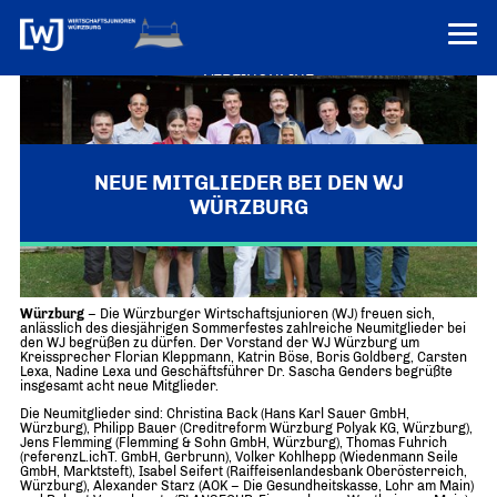
VEREINONLINE
AKTUELLES
ÜBER UNS
NEUE MITGLIEDER BEI DEN WJ
WÜRZBURG
Über uns
TERMINE
WER WIR SIND & DER VORSITZ
PRESSEMELDUNGEN
Sommerfest der Wirtschaftsjunioren
Über uns
Mitglieder
PROJEKTE
Würzburg
– Die Würzburger Wirtschaftsjunioren (WJ) freuen sich,
UNSER NETZWERK
anlässlich des diesjährigen Sommerfestes zahlreiche Neumitglieder bei
Forum „Junge Wirtschaft“ – Mitgliedermagazin
den WJ begrüßen zu dürfen. Der Vorstand der WJ Würzburg um
INFORMATIONEN
Kreissprecher Florian Kleppmann, Katrin Böse, Boris Goldberg, Carsten
Mitglieder
Lexa, Nadine Lexa und Geschäftsführer Dr. Sascha Genders begrüßte
insgesamt acht neue Mitglieder.
Ziele
Senatoren
Die Neumitglieder sind: Christina Back (Hans Karl Sauer GmbH,
Würzburg), Philipp Bauer (Creditreform Würzburg Polyak KG, Würzburg),
Imagefilm
Jens Flemming (Flemming & Sohn GmbH, Würzburg), Thomas Fuhrich
(referenzL.ichT. GmbH, Gerbrunn), Volker Kohlhepp (Wiedenmann Seile
GmbH, Marktsteft), Isabel Seifert (Raiffeisenlandesbank Oberösterreich,
Merchandising-Klamotten
Würzburg), Alexander Starz (AOK – Die Gesundheitskasse, Lohr am Main)