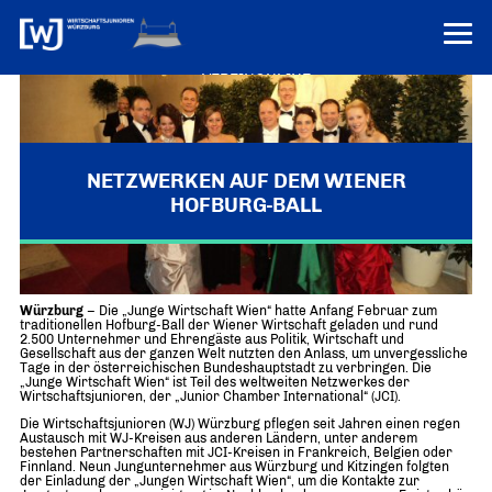
VEREINONLINE
AKTUELLES
ÜBER UNS
NETZWERKEN AUF DEM WIENER
HOFBURG-BALL
Über uns
TERMINE
WER WIR SIND & DER VORSITZ
PRESSEMELDUNGEN
Würzburger Jungunternehmer zu Gast in Österreich
Über uns
Mitglieder
PROJEKTE
Würzburg
– Die „Junge Wirtschaft Wien“ hatte Anfang Februar zum
UNSER NETZWERK
traditionellen Hofburg-Ball der Wiener Wirtschaft geladen und rund
Forum „Junge Wirtschaft“ – Mitgliedermagazin
2.500 Unternehmer und Ehrengäste aus Politik, Wirtschaft und
INFORMATIONEN
Gesellschaft aus der ganzen Welt nutzten den Anlass, um unvergessliche
Mitglieder
Tage in der österreichischen Bundeshauptstadt zu verbringen. Die
„Junge Wirtschaft Wien“ ist Teil des weltweiten Netzwerkes der
Ziele
Wirtschaftsjunioren, der „Junior Chamber International“ (JCI).
Senatoren
Die Wirtschaftsjunioren (WJ) Würzburg pflegen seit Jahren einen regen
Imagefilm
Austausch mit WJ-Kreisen aus anderen Ländern, unter anderem
bestehen Partnerschaften mit JCI-Kreisen in Frankreich, Belgien oder
Finnland. Neun Jungunternehmer aus Würzburg und Kitzingen folgten
Merchandising-Klamotten
der Einladung der „Jungen Wirtschaft Wien“, um die Kontakte zur