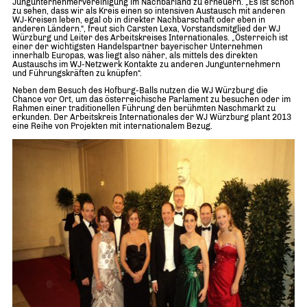
Jungunternehmervereinigung im Nachbarland zu erneuern. „Es ist schön
zu sehen, dass wir als Kreis einen so intensiven Austausch mit anderen
WJ-Kreisen leben, egal ob in direkter Nachbarschaft oder eben in
anderen Ländern.“, freut sich Carsten Lexa, Vorstandsmitglied der WJ
Würzburg und Leiter des Arbeitskreises Internationales. „Österreich ist
einer der wichtigsten Handelspartner bayerischer Unternehmen
innerhalb Europas, was liegt also näher, als mittels des direkten
Austauschs im WJ-Netzwerk Kontakte zu anderen Jungunternehmern
und Führungskräften zu knüpfen“.
Neben dem Besuch des Hofburg-Balls nutzen die WJ Würzburg die
Chance vor Ort, um das österreichische Parlament zu besuchen oder im
Rahmen einer traditionellen Führung den berühmten Naschmarkt zu
erkunden. Der Arbeitskreis Internationales der WJ Würzburg plant 2013
eine Reihe von Projekten mit internationalem Bezug.