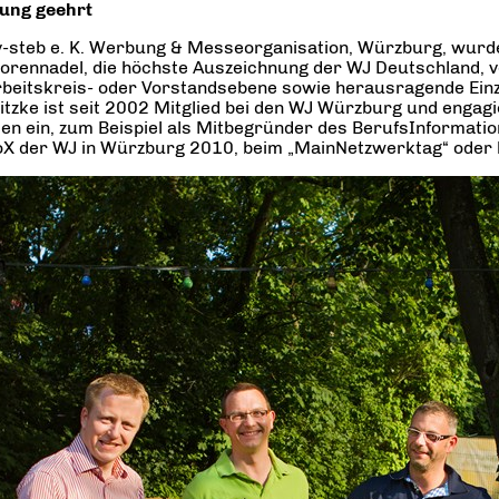
ung geehrt
-by-steb e. K. Werbung & Messeorganisation, Würzburg, wu
orennadel, die höchste Auszeichnung der WJ Deutschland, ve
rbeitskreis- oder Vorstandsebene sowie herausragende Einz
itzke ist seit 2002 Mitglied bei den WJ Würzburg und engag
ten ein, zum Beispiel als Mitbegründer des BerufsInformati
koX der WJ in Würzburg 2010, beim „MainNetzwerktag“ oder