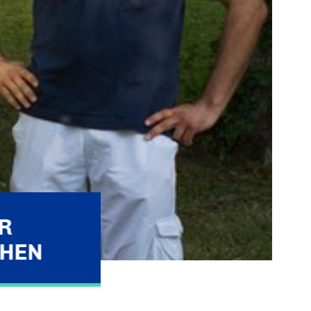
R
EHEN