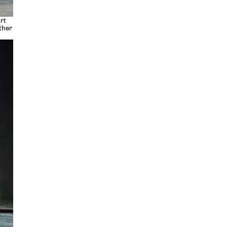
rt
ther