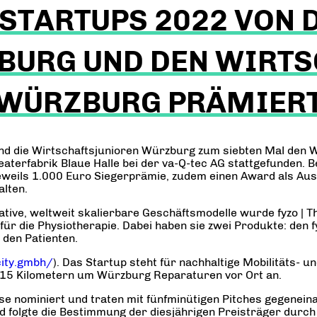
TARTUPS 2022 VON D
URG UND DEN WIRTS
WÜRZBURG PRÄMIER
nd die Wirtschaftsjunioren Würzburg zum siebten Mal den W
aterfabrik Blaue Halle bei der va-Q-tec AG stattgefunden.
jeweils 1.000 Euro Siegerprämie, zudem einen Award als Aus
alten.
tive, weltweit skalierbare Geschäftsmodelle wurde fyzo | Th
 für die Physiotherapie. Dabei haben sie zwei Produkte: den 
 den Patienten.
city.gmbh/
). Das Startup steht für nachhaltige Mobilitäts- 
 15 Kilometern um Würzburg Reparaturen vor Ort an.
se nominiert und traten mit fünfminütigen Pitches gegenein
d folgte die Bestimmung der diesjährigen Preisträger durc