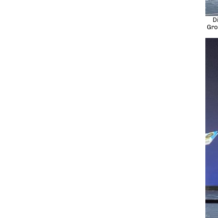
D
Gro