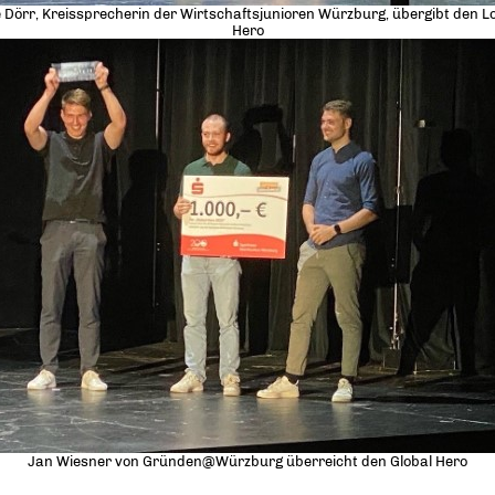
 Dörr, Kreissprecherin der Wirtschaftsjunioren Würzburg, übergibt den L
Hero
Jan Wiesner von Gründen@Würzburg überreicht den Global Hero