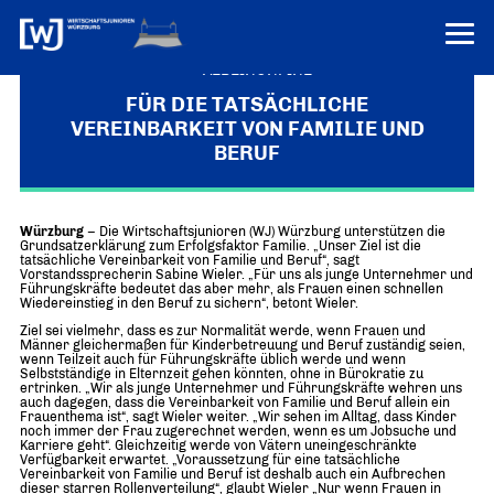
VEREINONLINE
FÜR DIE TATSÄCHLICHE
VEREINBARKEIT VON FAMILIE UND
AKTUELLES
BERUF
ÜBER UNS
Über uns
TERMINE
Würzburg
– Die Wirtschaftsjunioren (WJ) Würzburg unterstützen die
WER WIR SIND & DER VORSITZ
Grundsatzerklärung zum Erfolgsfaktor Familie. „Unser Ziel ist die
tatsächliche Vereinbarkeit von Familie und Beruf“, sagt
PRESSEMELDUNGEN
Vorstandssprecherin Sabine Wieler. „Für uns als junge Unternehmer und
Über uns
Mitglieder
Führungskräfte bedeutet das aber mehr, als Frauen einen schnellen
Wiedereinstieg in den Beruf zu sichern“, betont Wieler.
PROJEKTE
UNSER NETZWERK
Forum „Junge Wirtschaft“ – Mitgliedermagazin
Ziel sei vielmehr, dass es zur Normalität werde, wenn Frauen und
Männer gleichermaßen für Kinderbetreuung und Beruf zuständig seien,
INFORMATIONEN
Mitglieder
wenn Teilzeit auch für Führungskräfte üblich werde und wenn
Selbstständige in Elternzeit gehen könnten, ohne in Bürokratie zu
ertrinken. „Wir als junge Unternehmer und Führungskräfte wehren uns
Ziele
Senatoren
auch dagegen, dass die Vereinbarkeit von Familie und Beruf allein ein
Frauenthema ist“, sagt Wieler weiter. „Wir sehen im Alltag, dass Kinder
noch immer der Frau zugerechnet werden, wenn es um Jobsuche und
Imagefilm
Karriere geht“. Gleichzeitig werde von Vätern uneingeschränkte
Verfügbarkeit erwartet. „Voraussetzung für eine tatsächliche
Vereinbarkeit von Familie und Beruf ist deshalb auch ein Aufbrechen
Merchandising-Klamotten
dieser starren Rollenverteilung“, glaubt Wieler „Nur wenn Frauen in