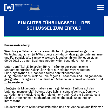
VEREINONLINE
EIN GUTER FÜHRUNGSSTIL – DER
SCHLÜSSEL ZUM ERFOLG
AKTUELLES
ÜBER UNS
Business-Academy
Über uns
TERMINE
Würzburg
– Neben ihrem ehrenamtlichen Engagement sorgen die
WER WIR SIND & DER VORSITZ
Wirtschaftsjunioren (WJ) Würzburg auch dafür, dass junge Unternehmer
PRESSEMELDUNGEN
und Führungskräfte sinnvolle Weiterbildung erfahren. So luden sie am
09.04.2016 zu einer Business-Academy der besonderen Art ein:
Über uns
Mitglieder
PROJEKTE
Unter dem Titel „Erfolgreich führen“ räumte der renommierte
UNSER NETZWERK
Managementtrainer Jörg Löhr nicht nur mit den verbreitetsten
Forum „Junge Wirtschaft“ – Mitgliedermagazin
Führungsmythen auf, sondern zeigte den teilnehmenden
Jungunternehmern, welche Spielregeln zu beachten sind und gab ihnen
INFORMATIONEN
Mitglieder
geeignete Strategien an die Hand, um Mitarbeiter sinnvoll anzuleiten und
zu begeistern.
Ziele
Senatoren
„Engagierte Mitarbeiter haben einen signifikanten Einfluss auf den
Unternehmenserfolg“, betonte Jörg Löhr in seinem Vortrag. Denn wer
zufrieden und motiviert ist, der leistet mehr und trägt die Begeisterung
Imagefilm
für das Unternehmen nach außen und macht es als Arbeitgeber
interessant.
Merchandising-Klamotten
Die derzeitig gute Arbeitsmarktsituation und der Mangel an qualifizierten