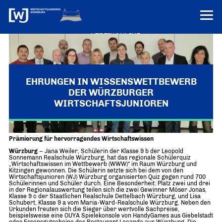
VEREINONLINE
AKTUELLES
ÜBER UNS
EHRUNGEN IN WISSENSWETTBEWERB
DER WÜRZBURGER
Über uns
TERMINE
WIRTSCHAFTSJUNIOREN
WER WIR SIND & DER VORSITZ
PRESSEMELDUNGEN
Über uns
Mitglieder
PROJEKTE
Prämierung für hervorragendes Wirtschaftswissen
UNSER NETZWERK
Forum „Junge Wirtschaft“ – Mitgliedermagazin
Würzburg
– Jana Weiler, Schülerin der Klasse 9 b der Leopold
INFORMATIONEN
Sonnemann Realschule Würzburg, hat das regionale Schülerquiz
Mitglieder
„Wirtschaftswissen im Wettbewerb (WWW)“ im Raum Würzburg und
Kitzingen gewonnen. Die Schülerin setzte sich bei dem von den
Ziele
Wirtschaftsjunioren (WJ) Würzburg organisierten Quiz gegen rund 700
Senatoren
Schülerinnen und Schüler durch. Eine Besonderheit: Platz zwei und drei
in der Regionalauswertung teilen sich die zwei Gewinner Möser Jonas,
Imagefilm
Klasse 9 c der Staatlichen Realschule Dettelbach Würzburg, und Lisa
Schubert, Klasse 9 a vom Maria-Ward-Realschule Würzburg. Neben den
Urkunden freuten sich die Sieger über wertvolle Sachpreise,
Merchandising-Klamotten
beispielsweise eine OUYA Spielekonsole von HandyGames aus Giebelstadt
oder Essensgutscheine des Restaurant Locanda aus Würzburg. Die