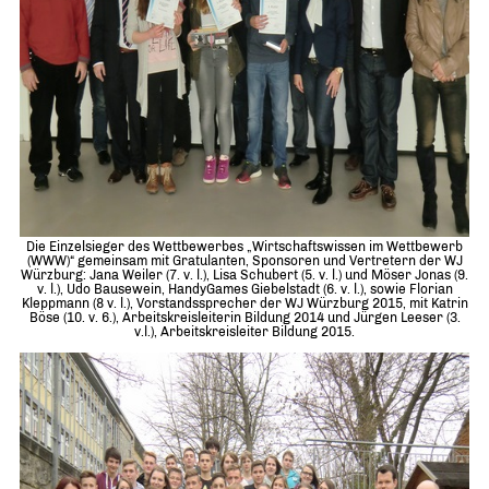
Die Einzelsieger des Wettbewerbes „Wirtschaftswissen im Wettbewerb
(WWW)“ gemeinsam mit Gratulanten, Sponsoren und Vertretern der WJ
Würzburg: Jana Weiler (7. v. l.), Lisa Schubert (5. v. l.) und Möser Jonas (9.
v. l.), Udo Bausewein, HandyGames Giebelstadt (6. v. l.), sowie Florian
Kleppmann (8 v. l.), Vorstandssprecher der WJ Würzburg 2015, mit Katrin
Böse (10. v. 6.), Arbeitskreisleiterin Bildung 2014 und Jürgen Leeser (3.
v.l.), Arbeitskreisleiter Bildung 2015.