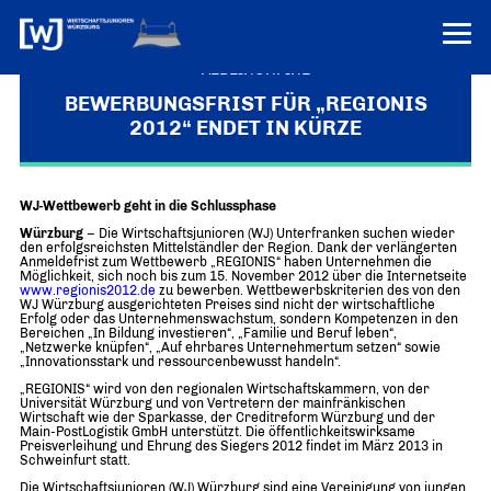
VEREINONLINE
BEWERBUNGSFRIST FÜR „REGIONIS
2012“ ENDET IN KÜRZE
AKTUELLES
ÜBER UNS
WJ-Wettbewerb geht in die Schlussphase
Über uns
TERMINE
Würzburg
– Die Wirtschaftsjunioren (WJ) Unterfranken suchen wieder
WER WIR SIND & DER VORSITZ
den erfolgsreichsten Mittelständler der Region. Dank der verlängerten
PRESSEMELDUNGEN
Anmeldefrist zum Wettbewerb „REGIONIS“ haben Unternehmen die
Möglichkeit, sich noch bis zum 15. November 2012 über die Internetseite
Über uns
Mitglieder
www.regionis2012.de
zu bewerben. Wettbewerbskriterien des von den
PROJEKTE
WJ Würzburg ausgerichteten Preises sind nicht der wirtschaftliche
UNSER NETZWERK
Erfolg oder das Unternehmenswachstum, sondern Kompetenzen in den
Forum „Junge Wirtschaft“ – Mitgliedermagazin
Bereichen „In Bildung investieren“, „Familie und Beruf leben“,
INFORMATIONEN
„Netzwerke knüpfen“, „Auf ehrbares Unternehmertum setzen“ sowie
Mitglieder
„Innovationsstark und ressourcenbewusst handeln“.
„REGIONIS“ wird von den regionalen Wirtschaftskammern, von der
Ziele
Senatoren
Universität Würzburg und von Vertretern der mainfränkischen
Wirtschaft wie der Sparkasse, der Creditreform Würzburg und der
Main-PostLogistik GmbH unterstützt. Die öffentlichkeitswirksame
Imagefilm
Preisverleihung und Ehrung des Siegers 2012 findet im März 2013 in
Schweinfurt statt.
Merchandising-Klamotten
Die Wirtschaftsjunioren (WJ) Würzburg sind eine Vereinigung von jungen