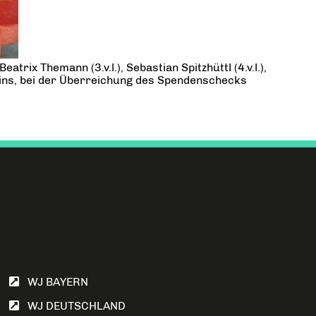
trix Themann (3.v.l.), Sebastian Spitzhüttl (4.v.l.),
reins, bei der Überreichung des Spendenschecks
WJ BAYERN
WJ DEUTSCHLAND