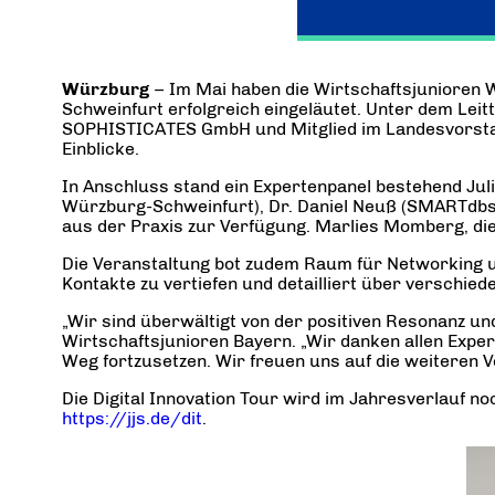
Würzburg
– Im Mai haben die Wirtschaftsjunioren 
Schweinfurt erfolgreich eingeläutet. Unter dem Lei
SOPHISTICATES GmbH und Mitglied im Landesvorstan
Einblicke.
In Anschluss stand ein Expertenpanel bestehend Juli
Würzburg-Schweinfurt), Dr. Daniel Neuß (SMARTdbs 
aus der Praxis zur Verfügung. Marlies Momberg, di
Die Veranstaltung bot zudem Raum für Networking un
Kontakte zu vertiefen und detailliert über verschie
„Wir sind überwältigt von der positiven Resonanz u
Wirtschaftsjunioren Bayern. „Wir danken allen Expe
Weg fortzusetzen. Wir freuen uns auf die weiteren V
Die Digital Innovation Tour wird im Jahresverlauf n
https://jjs.de/dit
.