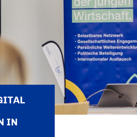
GITAL
R
 IN